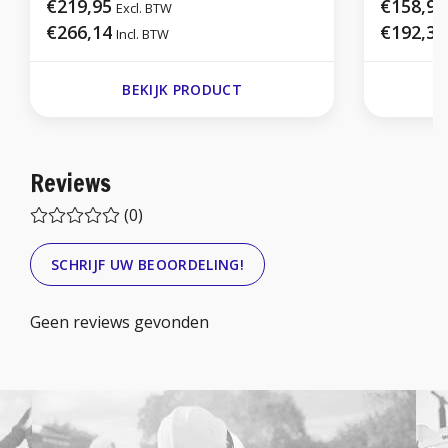
€219,95
€158,95
Excl. BTW
€266,14
€192,33
Incl. BTW
BEKIJK PRODUCT
Reviews
(0)
SCHRIJF UW BEOORDELING!
Geen reviews gevonden