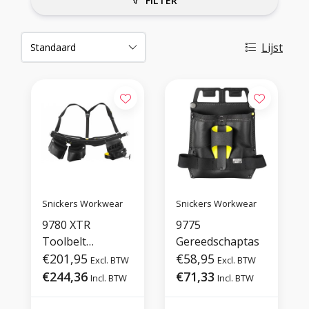
FILTER
Lijst
Snickers Workwear
Snickers Workwear
9780 XTR
9775
Toolbelt
Gereedschaptas
Elektriciëns
€201,95
€58,95
Excl. BTW
Excl. BTW
€244,36
€71,33
Incl. BTW
Incl. BTW