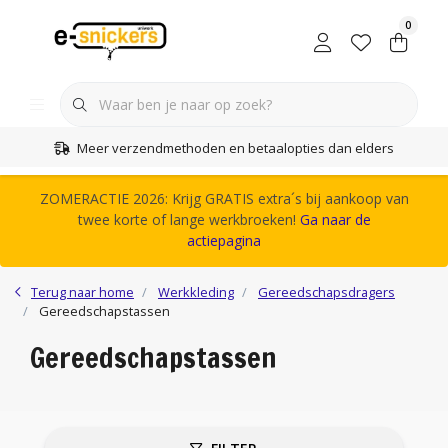
0
Meer verzendmethoden en betaalopties dan elders
ZOMERACTIE 2026: Krijg GRATIS extra´s bij aankoop van
twee korte of lange werkbroeken!
Ga naar de
actiepagina
Terug naar home
Werkkleding
Gereedschapsdragers
Gereedschapstassen
Gereedschapstassen