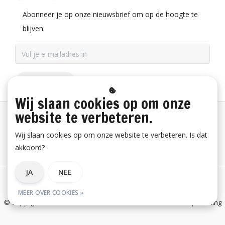
Abonneer je op onze nieuwsbrief om op de hoogte te
blijven.
ABONNEER
Wij slaan cookies op om onze
website te verbeteren.
Betaalinformatie
Wij slaan cookies op om onze website te verbeteren. Is dat
akkoord?
Bestelling herroepen
JA
NEE
Algemene voorwaarden
Privacy verklaring
Disclaimer
MEER OVER COOKIES »
© Copyright 2026 E-Snickers.nl - onderdeel van Uniwork Beroepskleding