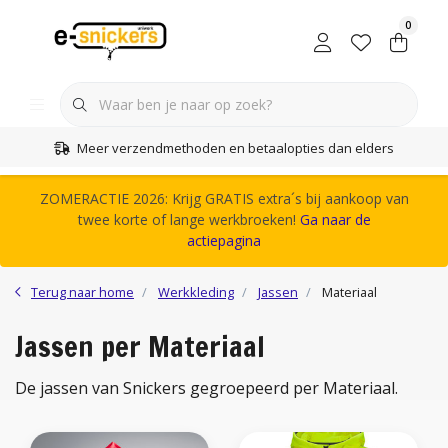
0
Meer verzendmethoden en betaalopties dan elders
ZOMERACTIE 2026: Krijg GRATIS extra´s bij aankoop van
twee korte of lange werkbroeken!
Ga naar de
actiepagina
Terug naar home
Werkkleding
Jassen
Materiaal
Jassen per Materiaal
De jassen van Snickers gegroepeerd per Materiaal.