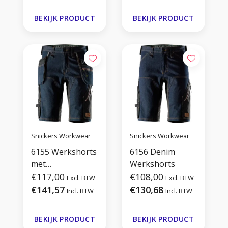
BEKIJK PRODUCT
BEKIJK PRODUCT
Snickers Workwear
Snickers Workwear
6155 Werkshorts
6156 Denim
met
Werkshorts
Holsterzakken
€117,00
€108,00
Excl. BTW
Excl. BTW
€141,57
€130,68
Incl. BTW
Incl. BTW
BEKIJK PRODUCT
BEKIJK PRODUCT