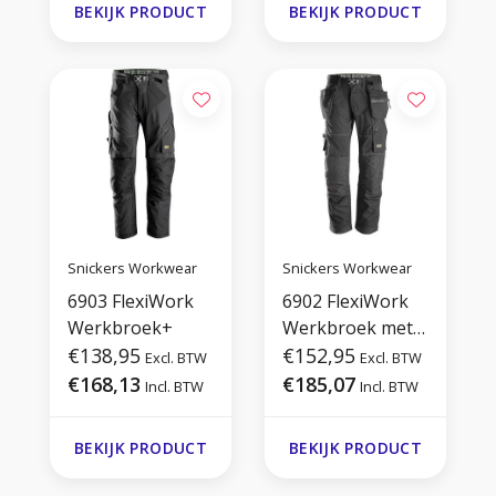
BEKIJK PRODUCT
BEKIJK PRODUCT
Snickers Workwear
Snickers Workwear
6903 FlexiWork
6902 FlexiWork
Werkbroek+
Werkbroek met
€138,95
holsterzakken
€152,95
Excl. BTW
Excl. BTW
€168,13
€185,07
Incl. BTW
Incl. BTW
BEKIJK PRODUCT
BEKIJK PRODUCT