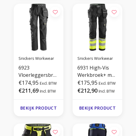
Snickers Workwear
Snickers Workwear
6923
6931 High-Vis
Vloerleggersbro
Werkbroek+ met
ek+ met
€174,95
Holsterzakken,
€175,95
Excl. BTW
Excl. BTW
Holsterzakken
Klasse 1
€211,69
€212,90
Incl. BTW
Incl. BTW
BEKIJK PRODUCT
BEKIJK PRODUCT