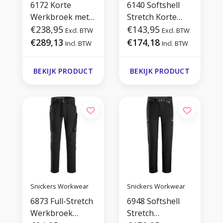
6172 Korte
6140 Softshell
Werkbroek met
Stretch Korte
Afneembare
€238,95
Werkbroek+ met
€143,95
Excl. BTW
Excl. BTW
Holsterzakken
Holsterzakken
€289,13
€174,18
Incl. BTW
Incl. BTW
BEKIJK PRODUCT
BEKIJK PRODUCT
Snickers Workwear
Snickers Workwear
6873 Full-Stretch
6948 Softshell
Werkbroek
Stretch