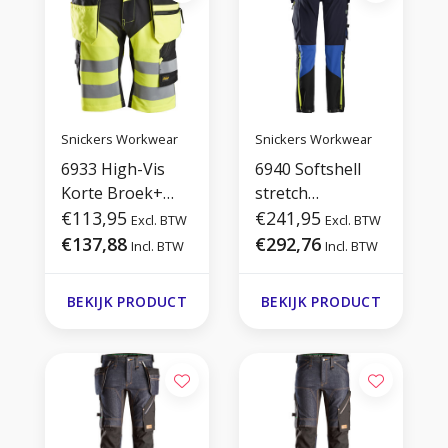
Snickers Workwear
Snickers Workwear
6933 High-Vis
6940 Softshell
Korte Broek+
stretch
met
€113,95
Werkbroek+ met
€241,95
Excl. BTW
Excl. BTW
Holsterzakken
Holsterzakken
€137,88
€292,76
Incl. BTW
Incl. BTW
Klasse 1
BEKIJK PRODUCT
BEKIJK PRODUCT