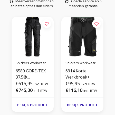
Meer verzendmethoden
Goede service en 6
en betaalopties dan elders
maanden garantie
Snickers Workwear
Snickers Workwear
6580 GORE-TEX
6914 Korte
37.5®
Werkbroek+
Geïsoleerde
€615,95
€95,95
Excl. BTW
Excl. BTW
Werkbroek+ met
€745,30
€116,10
Incl. BTW
Incl. BTW
Holsterzakken
BEKIJK PRODUCT
BEKIJK PRODUCT