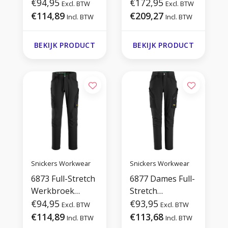
Zonder
€94,95
Werkbroek
€172,95
Excl. BTW
Excl. BTW
Kniezakken
€114,89
€209,27
Incl. BTW
Incl. BTW
BEKIJK PRODUCT
BEKIJK PRODUCT
Snickers Workwear
Snickers Workwear
6873 Full-Stretch
6877 Dames Full-
Werkbroek
Stretch
zonder
€94,95
Werkbroek
€93,95
Excl. BTW
Excl. BTW
kniezakken
zonder
€114,89
€113,68
Incl. BTW
Incl. BTW
Kniezakken