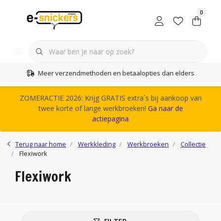
0
Meer verzendmethoden en betaalopties dan elders
ZOMERACTIE 2026: Krijg GRATIS extra´s bij aankoop van
twee korte of lange werkbroeken!
Ga naar de
actiepagina
Terug naar home
Werkkleding
Werkbroeken
Collectie
Flexiwork
Flexiwork