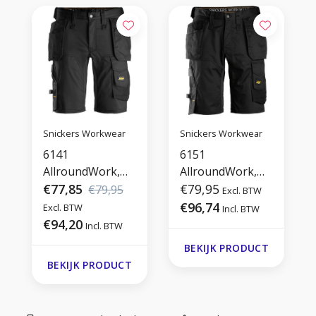
Snickers Workwear
Snickers Workwear
6141
6151
AllroundWork,
AllroundWork,
Stretch Shorts
€77,85
Stretch Shorts
€79,95
€79,95
Excl. BTW
met
Loose Fit
€96,74
Excl. BTW
Incl. BTW
Holsterzakken
€94,20
Incl. BTW
BEKIJK PRODUCT
BEKIJK PRODUCT