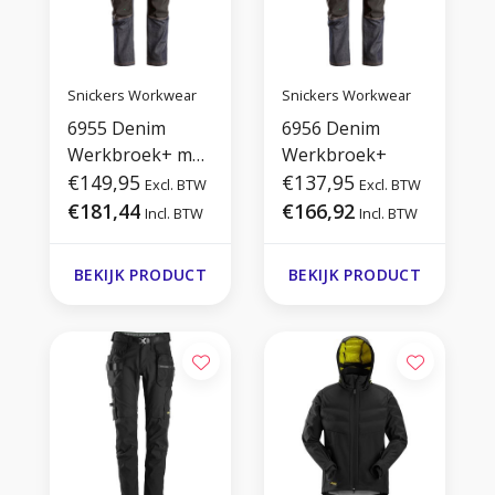
Snickers Workwear
Snickers Workwear
6955 Denim
6956 Denim
Werkbroek+ met
Werkbroek+
Holsterzakken
€149,95
€137,95
Excl. BTW
Excl. BTW
€181,44
€166,92
Incl. BTW
Incl. BTW
BEKIJK PRODUCT
BEKIJK PRODUCT