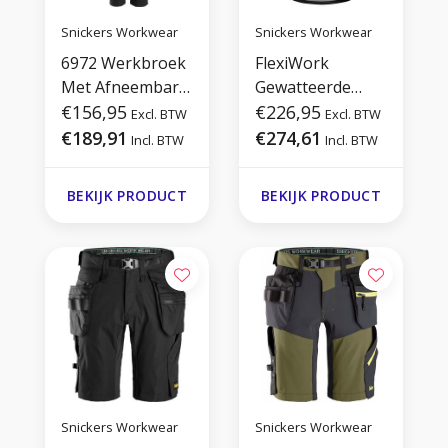
Snickers Workwear
Snickers Workwear
6972 Werkbroek
FlexiWork
Met Afneembare
Gewatteerde
Holsterzakken
€156,95
winterjas
€226,95
Excl. BTW
Excl. BTW
€189,91
€274,61
Incl. BTW
Incl. BTW
BEKIJK PRODUCT
BEKIJK PRODUCT
Snickers Workwear
Snickers Workwear