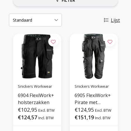
FILTER
Lijst
Snickers Workwear
Snickers Workwear
6904 FlexiWork+
6905 FlexiWork+
holsterzakken
Pirate met
€102,95
holsterzakken
€124,95
Excl. BTW
Excl. BTW
€124,57
€151,19
Incl. BTW
Incl. BTW