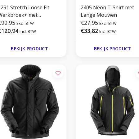
6251 Stretch Loose Fit
2405 Neon T-Shirt met
Werkbroek+ met
Lange Mouwen
Holsterzakken
€99,95
€27,95
Excl. BTW
Excl. BTW
€120,94
€33,82
Incl. BTW
Incl. BTW
BEKIJK PRODUCT
BEKIJK PRODUCT