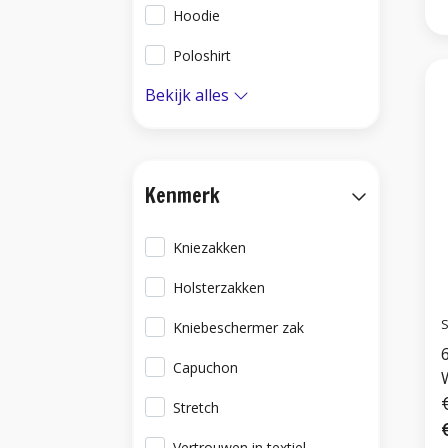
Hoodie
Poloshirt
Bekijk alles
Kenmerk
Kniezakken
Holsterzakken
S
Kniebeschermer zak
Capuchon
Stretch
Vertrouwen in textiel