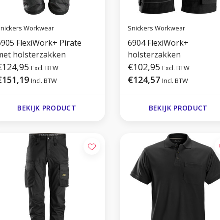
nickers Workwear
Snickers Workwear
6905 FlexiWork+ Pirate
6904 FlexiWork+
met holsterzakken
holsterzakken
€124,95
€102,95
Excl. BTW
Excl. BTW
€151,19
€124,57
Incl. BTW
Incl. BTW
BEKIJK PRODUCT
BEKIJK PRODUCT