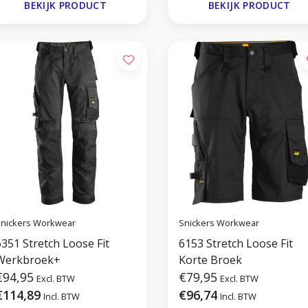
BEKIJK PRODUCT
BEKIJK PRODUCT
nickers Workwear
Snickers Workwear
6351 Stretch Loose Fit
6153 Stretch Loose Fit
Werkbroek+
Korte Broek
€94,95
€79,95
Excl. BTW
Excl. BTW
€114,89
€96,74
Incl. BTW
Incl. BTW