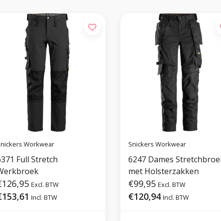
nickers Workwear
Snickers Workwear
371 Full Stretch
6247 Dames Stretchbroe
Werkbroek
met Holsterzakken
€126,95
€99,95
Excl. BTW
Excl. BTW
€153,61
€120,94
Incl. BTW
Incl. BTW