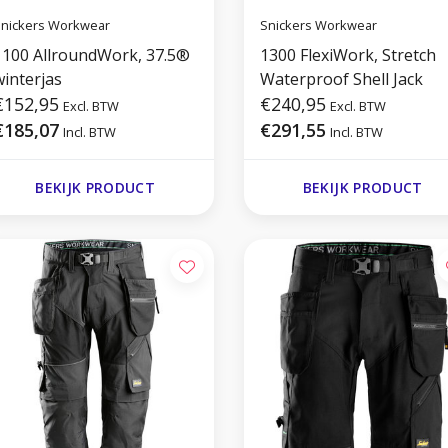
nickers Workwear
Snickers Workwear
1100 AllroundWork, 37.5®
1300 FlexiWork, Stretch
winterjas
Waterproof Shell Jack
€152,95
€240,95
Excl. BTW
Excl. BTW
€185,07
€291,55
Incl. BTW
Incl. BTW
BEKIJK PRODUCT
BEKIJK PRODUCT