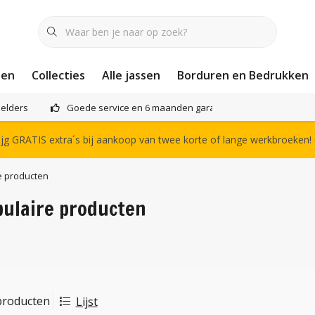
nen
Collecties
Alle jassen
Borduren en Bedrukken
elders
Goede service en 6 maanden garantie
Het compl
g GRATIS extra´s bij aankoop van twee korte of lange werkbroeken!
e producten
pulaire producten
producten
Lijst