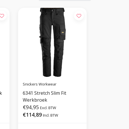
Snickers Workwear
k
6341 Stretch Slim Fit
Werkbroek
€94,95
Excl. BTW
€114,89
Incl. BTW