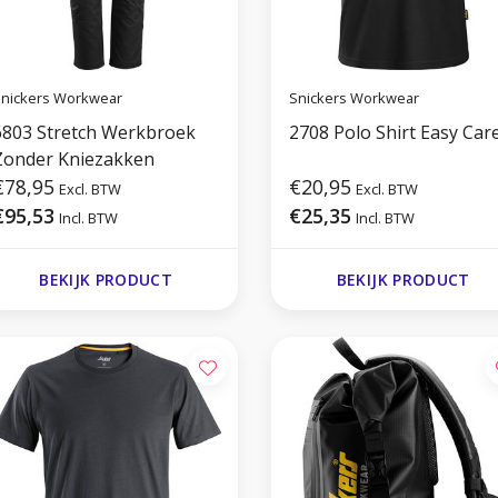
nickers Workwear
Snickers Workwear
6803 Stretch Werkbroek
2708 Polo Shirt Easy Car
Zonder Kniezakken
€78,95
€20,95
Excl. BTW
Excl. BTW
€95,53
€25,35
Incl. BTW
Incl. BTW
BEKIJK PRODUCT
BEKIJK PRODUCT