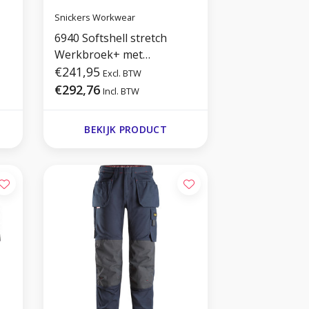
Snickers Workwear
6940 Softshell stretch
Werkbroek+ met
Holsterzakken
€241,95
Excl. BTW
€292,76
Incl. BTW
BEKIJK PRODUCT