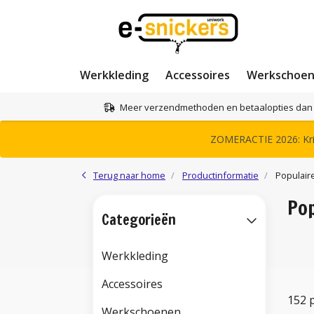
Werkkleding
Accessoires
Werkschoe
Meer verzendmethoden en betaalopties dan 
ZOMERACTIE 2026: Krij
Terug naar home
Productinformatie
Populair
Po
Categorieën
Werkkleding
Accessoires
152 
Werkschoenen