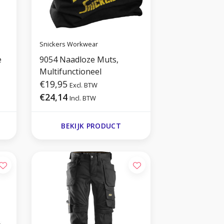
Snickers Workwear
e
9054 Naadloze Muts,
Multifunctioneel
€19,95
Excl. BTW
€24,14
Incl. BTW
BEKIJK PRODUCT