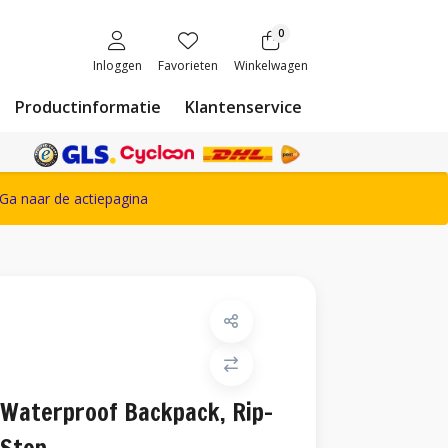
0
Inloggen
Favorieten
Winkelwagen
Productinformatie
Klantenservice
ete Snickers Workwear assortiment
Ga naar de actiepagina
Waterproof Backpack, Rip-