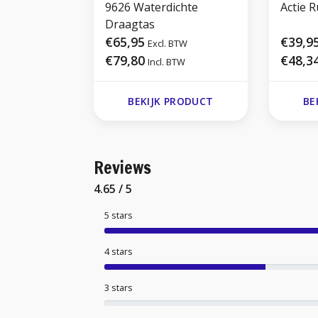
9626 Waterdichte
Actie 
Draagtas
€65,95
€39,9
Excl. BTW
€79,80
€48,3
Incl. BTW
BEKIJK PRODUCT
BE
Reviews
4.65 / 5
5 stars
4 stars
3 stars