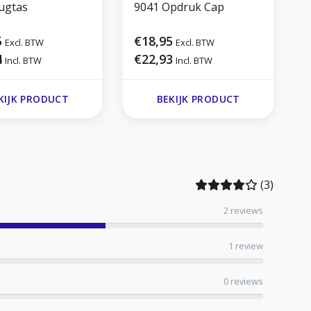
Rugtas
9041 Opdruk Cap
5
€18,95
Excl. BTW
Excl. BTW
4
€22,93
Incl. BTW
Incl. BTW
KIJK PRODUCT
BEKIJK PRODUCT
(3)
2 reviews
1 review
0 reviews