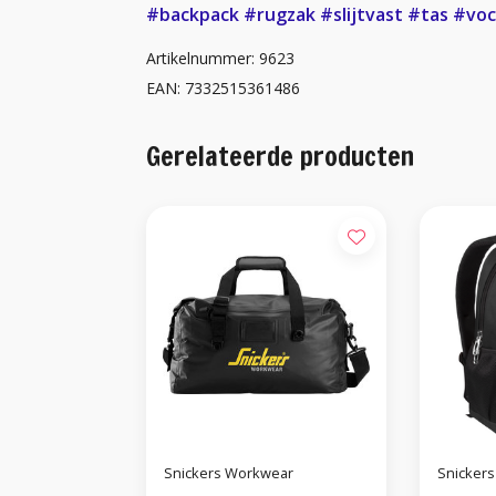
#backpack
#rugzak
#slijtvast
#tas
#voc
Artikelnummer: 9623
EAN: 7332515361486
Gerelateerde producten
Snickers Workwear
Snicker