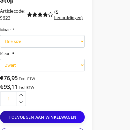
Stop
Articlecode:
(3
9623
beoordelingen)
Maat:
*
Kleur:
*
€76,95
Excl. BTW
€93,11
Incl. BTW
TOEVOEGEN AAN WINKELWAGEN