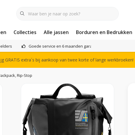
nen
Collecties
Alle jassen
Borduren en Bedrukken
elders
Goede service en 6 maanden garantie
Het compl
g GRATIS extra´s bij aankoop van twee korte of lange werkbroeken!
ackpack, Rip-Stop