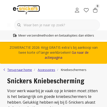
0
Meer verzendmethoden en betaalopties dan elders
ZOMERACTIE 2026: Krijg GRATIS extra´s bij aankoop van
twee korte of lange werkbroeken!
Ga naar de
actiepagina
Terug naar home
Accessoires
Kniebeschermers
Snickers Kniebescherming
Voor werk waarbij je vaak op je knieën moet zitten
is het belangrijk om goede kniebeschermers te
hebben. Gelukkig hebben wij bij E-Snickers alvast