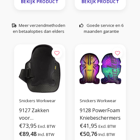
BEKIJK PRODUCT
BEKIJK PRODUCT
Meer verzendmethoden
Goede service en 6
en betaalopties dan elders
maanden garantie
Snickers Workwear
Snickers Workwear
9127 Zakken
9128 PowerFoam
voor
Kniebeschermers
Kniebeschermers
€73,95
€41,95
Excl. BTW
Excl. BTW
€89,48
€50,76
Incl. BTW
Incl. BTW