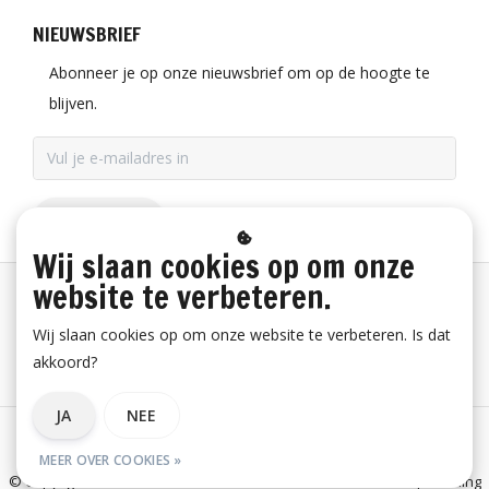
NIEUWSBRIEF
Abonneer je op onze nieuwsbrief om op de hoogte te
blijven.
ABONNEER
Wij slaan cookies op om onze
website te verbeteren.
Betaalinformatie
Wij slaan cookies op om onze website te verbeteren. Is dat
akkoord?
Bestelling herroepen
JA
NEE
Algemene voorwaarden
Privacy verklaring
Disclaimer
MEER OVER COOKIES »
© Copyright 2026 E-Snickers.nl - onderdeel van Uniwork Beroepskleding