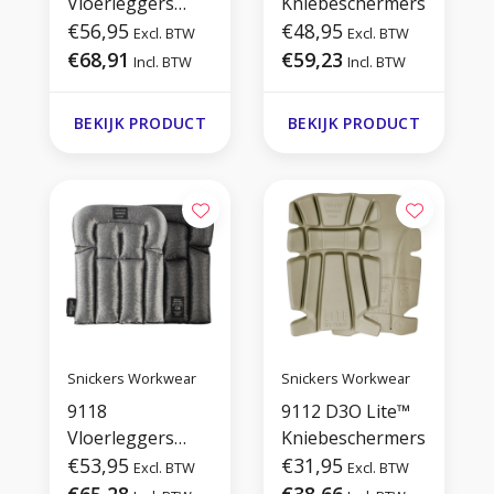
Vloerleggers
Kniebeschermers
Kniestukken
€56,95
€48,95
Excl. BTW
Excl. BTW
€68,91
€59,23
Incl. BTW
Incl. BTW
BEKIJK PRODUCT
BEKIJK PRODUCT
Snickers Workwear
Snickers Workwear
9118
9112 D3O Lite™
Vloerleggers
Kniebeschermers
Kniebeschermers
€53,95
€31,95
Excl. BTW
Excl. BTW