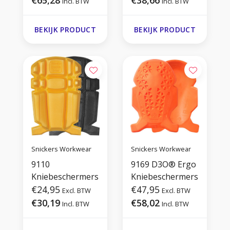
€65,28
€38,66
Incl. BTW
Incl. BTW
BEKIJK PRODUCT
BEKIJK PRODUCT
Snickers Workwear
Snickers Workwear
9110
9169 D3O® Ergo
Kniebeschermers
Kniebeschermers
€24,95
€47,95
Excl. BTW
Excl. BTW
€30,19
€58,02
Incl. BTW
Incl. BTW