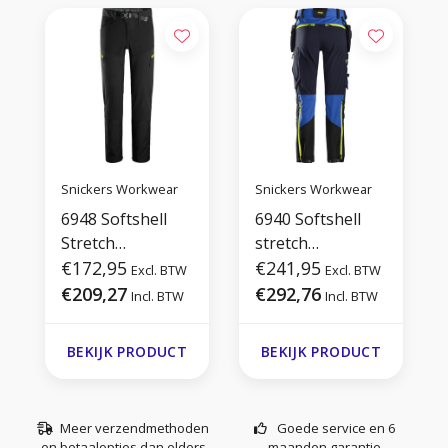
Snickers Workwear
Snickers Workwear
6948 Softshell
6940 Softshell
Stretch
stretch
Werkbroek
€172,95
Werkbroek+ met
€241,95
Excl. BTW
Excl. BTW
Holsterzakken
€209,27
€292,76
Incl. BTW
Incl. BTW
BEKIJK PRODUCT
BEKIJK PRODUCT
Meer verzendmethoden
Goede service en 6
en betaalopties dan elders
maanden garantie