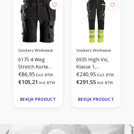
Snickers Workwear
Snickers Workwear
6175 4-Weg
6935 High-Vis,
Stretch Korte
Klasse 1,
Werkbroek met
€86,95
Werkbroek
€240,95
Excl. BTW
Excl. BTW
Holsterzakken
€105,21
€291,55
Incl. BTW
Incl. BTW
BEKIJK PRODUCT
BEKIJK PRODUCT