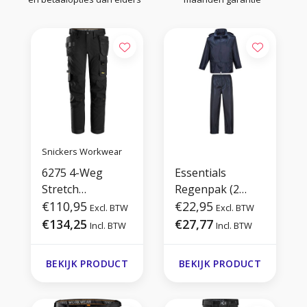
Snickers Workwear
6275 4-Weg
Essentials
Stretch
Regenpak (2
Werkbroek met
€110,95
delig)
€22,95
Excl. BTW
Excl. BTW
Holsterzakken
€134,25
€27,77
Incl. BTW
Incl. BTW
BEKIJK PRODUCT
BEKIJK PRODUCT