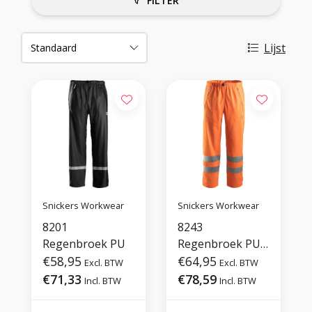
FILTER
Lijst
Snickers Workwear
Snickers Workwear
8201
8243
Regenbroek PU
Regenbroek PU
€58,95
High Vis Klasse 2
€64,95
Excl. BTW
Excl. BTW
€71,33
€78,59
Incl. BTW
Incl. BTW