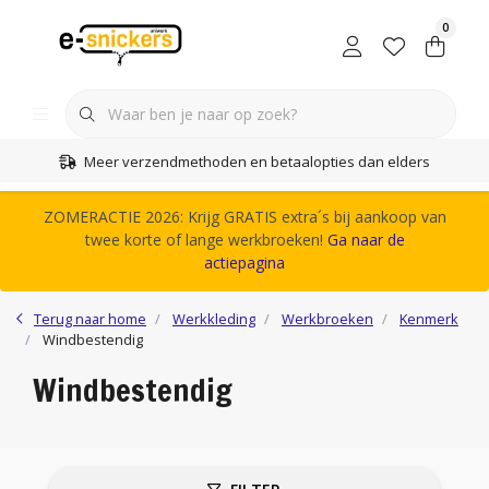
0
Meer verzendmethoden en betaalopties dan elders
ZOMERACTIE 2026: Krijg GRATIS extra´s bij aankoop van
twee korte of lange werkbroeken!
Ga naar de
actiepagina
Terug naar home
Werkkleding
Werkbroeken
Kenmerk
Windbestendig
Windbestendig