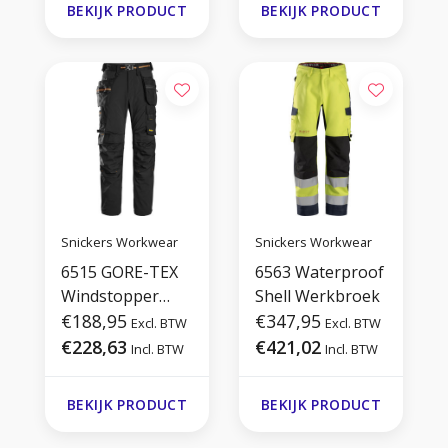
BEKIJK PRODUCT
BEKIJK PRODUCT
Snickers Workwear
Snickers Workwear
6515 GORE-TEX
6563 Waterproof
Windstopper
Shell Werkbroek
Broek
€188,95
€347,95
Excl. BTW
Excl. BTW
€228,63
€421,02
Incl. BTW
Incl. BTW
BEKIJK PRODUCT
BEKIJK PRODUCT