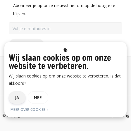
Abonneer je op onze nieuwsbrief om op de hoogte te
blijven.
ABONNEER
Wij slaan cookies op om onze
website te verbeteren.
Betaalinformatie
Wij slaan cookies op om onze website te verbeteren. Is dat
akkoord?
Bestelling herroepen
JA
NEE
Algemene voorwaarden
Privacy verklaring
Disclaimer
MEER OVER COOKIES »
© Copyright 2026 E-Snickers.nl - onderdeel van Uniwork Beroepskleding