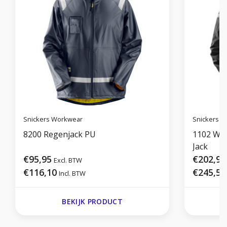
Snickers Workwear
Snickers 
8200 Regenjack PU
1102 Wat
Jack
€95,95
€202,95
Excl. BTW
€116,10
€245,57
Incl. BTW
BEKIJK PRODUCT