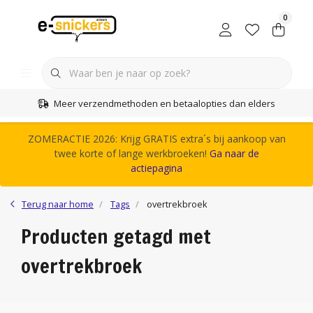
0
Meer verzendmethoden en betaalopties dan elders
ZOMERACTIE 2026: Krijg GRATIS extra´s bij aankoop van
twee korte of lange werkbroeken!
Ga naar de
actiepagina
Terug naar home
Tags
overtrekbroek
Producten getagd met
overtrekbroek