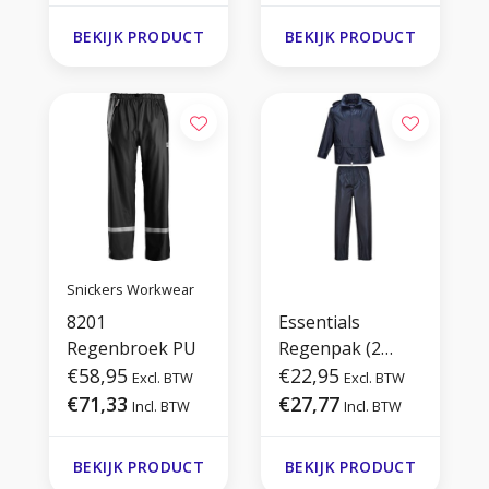
BEKIJK PRODUCT
BEKIJK PRODUCT
Snickers Workwear
8201
Essentials
Regenbroek PU
Regenpak (2
€58,95
delig)
€22,95
Excl. BTW
Excl. BTW
€71,33
€27,77
Incl. BTW
Incl. BTW
BEKIJK PRODUCT
BEKIJK PRODUCT