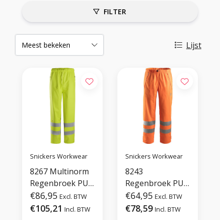
FILTER
Lijst
Snickers Workwear
Snickers Workwear
8267 Multinorm
8243
Regenbroek PU,
Regenbroek PU
Hi-Vis
€86,95
High Vis Klasse 2
€64,95
Excl. BTW
Excl. BTW
€105,21
€78,59
Incl. BTW
Incl. BTW