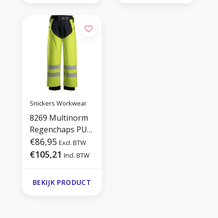
Snickers Workwear
8269 Multinorm
Regenchaps PU,
Hi-Vis
€86,95
Excl. BTW
€105,21
Incl. BTW
BEKIJK PRODUCT