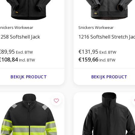
nickers Workwear
Snickers Workwear
258 Softshell Jack
1216 Softshell Stretch Ja
€89,95
€131,95
Excl. BTW
Excl. BTW
€108,84
€159,66
Incl. BTW
Incl. BTW
BEKIJK PRODUCT
BEKIJK PRODUCT