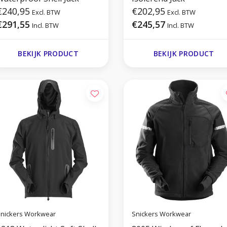
€240,95
€202,95
Excl. BTW
Excl. BTW
€291,55
€245,57
Incl. BTW
Incl. BTW
BEKIJK PRODUCT
BEKIJK PRODUCT
nickers Workwear
Snickers Workwear