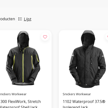
roducten
Lijst
nickers Workwear
Snickers Workwear
1300 FlexiWork, Stretch
1102 Waterproof 37.5®
Waterproof Shell Jack
Isolerend Jack