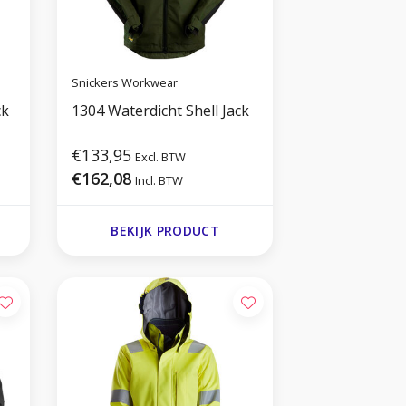
Snickers Workwear
ck
1304 Waterdicht Shell Jack
€133,95
Excl. BTW
€162,08
Incl. BTW
BEKIJK PRODUCT