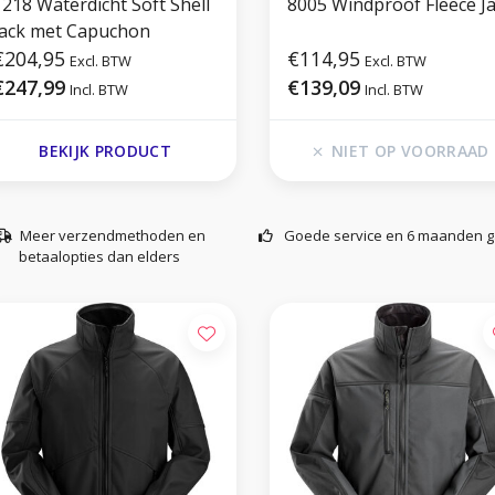
1218 Waterdicht Soft Shell
8005 Windproof Fleece J
Jack met Capuchon
€204,95
€114,95
Excl. BTW
Excl. BTW
€247,99
€139,09
Incl. BTW
Incl. BTW
BEKIJK PRODUCT
NIET OP VOORRAAD
Meer verzendmethoden en
Goede service en 6 maanden g
betaalopties dan elders