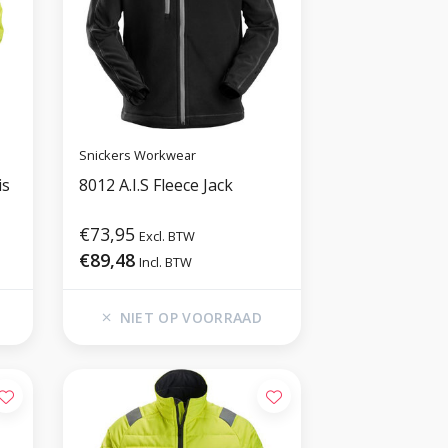
Snickers Workwear
is
8012 A.I.S Fleece Jack
€73,95
Excl. BTW
€89,48
Incl. BTW
NIET OP VOORRAAD