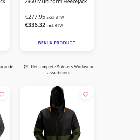
ack
2860 Multinorm Fleecejack
€277,95
Excl. BTW
€336,32
Incl. BTW
BEKIJK PRODUCT
arantie
Het complete Snickers Workwear
assortiment