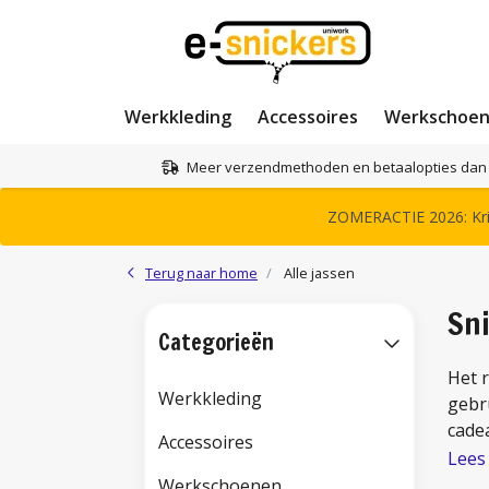
Werkkleding
Accessoires
Werkschoe
Meer verzendmethoden en betaalopties dan 
ZOMERACTIE 2026: Krij
Terug naar home
Alle jassen
Sn
Categorieën
Het 
Werkkleding
gebru
cade
Accessoires
Lees
Werkschoenen