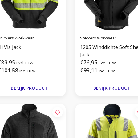
nickers Workwear
Snickers Workwear
i Vis Jack
1205 Winddichte Soft She
Jack
€83,95
€76,95
Excl. BTW
Excl. BTW
€101,58
€93,11
Incl. BTW
Incl. BTW
BEKIJK PRODUCT
BEKIJK PRODUCT