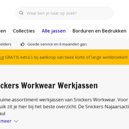
nen
Collecties
Alle jassen
Borduren en Bedrukken
elders
Goede service en 6 maanden garantie
Het compl
g GRATIS extra´s bij aankoop van twee korte of lange werkbroeken!
ickers Workwear Werkjassen
ruime assortiment werkjassen van Snickers Workwear. Voor d
ik zit je hier bij het beste overzicht. De Snickers Najaarsac
au!
 meer