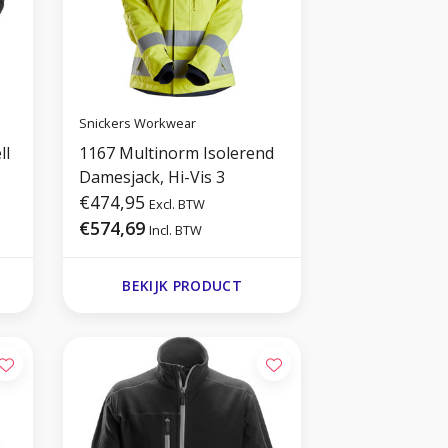
Snickers Workwear
ll
1167 Multinorm Isolerend
Damesjack, Hi-Vis 3
€474,95
Excl. BTW
€574,69
Incl. BTW
BEKIJK PRODUCT