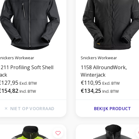
nickers Workwear
Snickers Workwear
211 Profiling Soft Shell
1158 AllroundWork,
ack
Winterjack
€127,95
€110,95
Excl. BTW
Excl. BTW
€154,82
€134,25
Incl. BTW
Incl. BTW
NIET OP VOORRAAD
BEKIJK PRODUCT