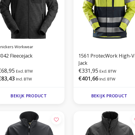
nickers Workwear
8042 Fleecejack
1561 ProtecWork High-V
Jack
€68,95
€331,95
Excl. BTW
Excl. BTW
€83,43
€401,66
Incl. BTW
Incl. BTW
BEKIJK PRODUCT
BEKIJK PRODUCT