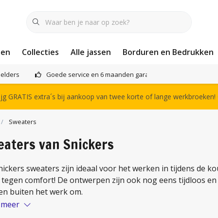
nen
Collecties
Alle jassen
Borduren en Bedrukken
elders
Goede service en 6 maanden garantie
Het compl
g GRATIS extra´s bij aankoop van twee korte of lange werkbroeken!
Sweaters
eaters van Snickers
ickers sweaters zijn ideaal voor het werken in tijdens de 
o tegen comfort! De ontwerpen zijn ook nog eens tijdloos e
en buiten het werk om.
 meer