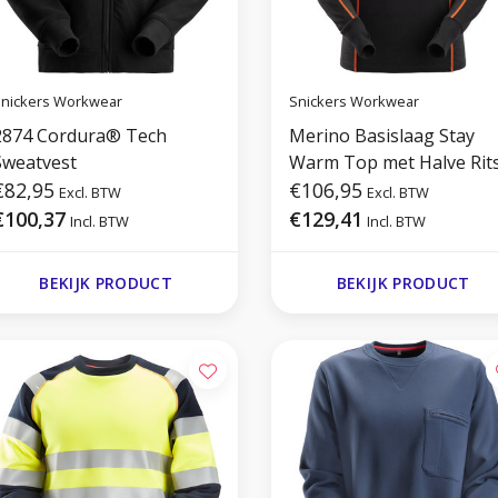
nickers Workwear
Snickers Workwear
4 Cordura® Tech
Merino Basislaag Stay
Sweatvest
Warm Top met Halve Rit
€82,95
€106,95
Excl. BTW
Excl. BTW
€100,37
€129,41
Incl. BTW
Incl. BTW
BEKIJK PRODUCT
BEKIJK PRODUCT