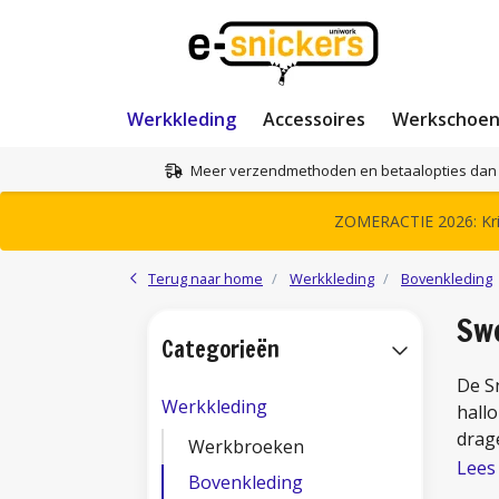
Werkkleding
Accessoires
Werkschoe
Meer verzendmethoden en betaalopties dan 
ZOMERACTIE 2026: Krij
Terug naar home
Werkkleding
Bovenkleding
Sw
Categorieën
De Sn
Werkkleding
hall
drag
Werkbroeken
Lees
Bovenkleding