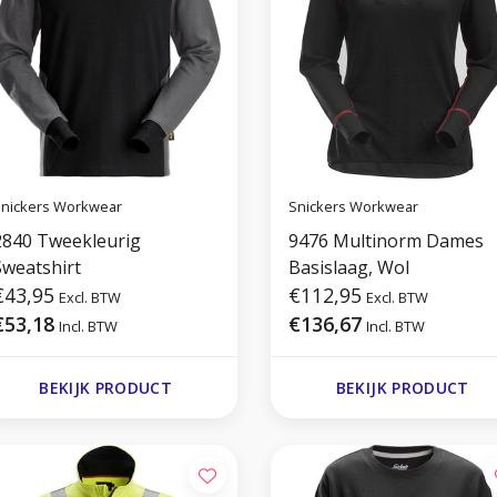
nickers Workwear
Snickers Workwear
2840 Tweekleurig
9476 Multinorm Dames
Sweatshirt
Basislaag, Wol
€43,95
€112,95
Excl. BTW
Excl. BTW
€53,18
€136,67
Incl. BTW
Incl. BTW
BEKIJK PRODUCT
BEKIJK PRODUCT