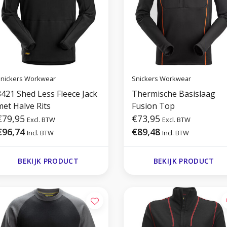
nickers Workwear
Snickers Workwear
8421 Shed Less Fleece Jack
Thermische Basislaag
met Halve Rits
Fusion Top
€79,95
€73,95
Excl. BTW
Excl. BTW
€96,74
€89,48
Incl. BTW
Incl. BTW
BEKIJK PRODUCT
BEKIJK PRODUCT