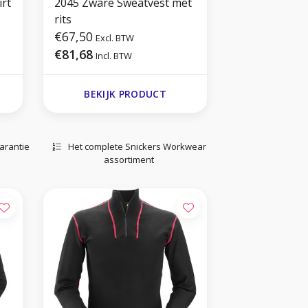
rt
2045 Zware Sweatvest met
rits
€67,50
Excl. BTW
€81,68
Incl. BTW
BEKIJK PRODUCT
arantie
Het complete Snickers Workwear
assortiment