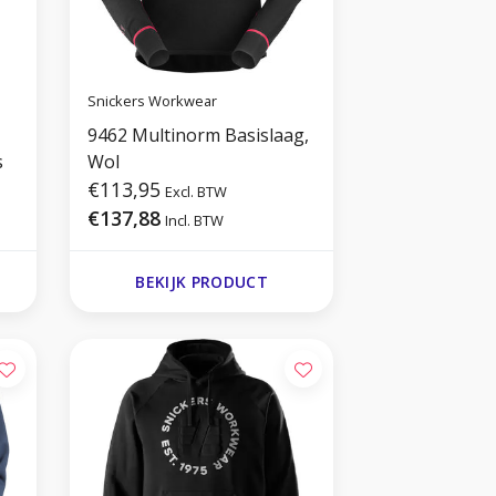
Snickers Workwear
9462 Multinorm Basislaag,
s
Wol
€113,95
Excl. BTW
€137,88
Incl. BTW
BEKIJK PRODUCT