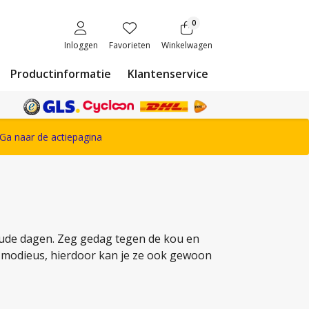
0
Inloggen
Favorieten
Winkelwagen
Productinformatie
Klantenservice
ete Snickers Workwear assortiment
Ga naar de actiepagina
koude dagen. Zeg gedag tegen de kou en
n modieus, hierdoor kan je ze ook gewoon