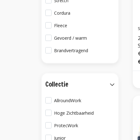
Stretch
Cordura
Fleece
S
287
Gevoerd / warm
Brandvertragend
Collectie
AllroundWork
Hoge Zichtbaarheid
ProtecWork
Junior