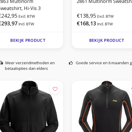
2863 Multinorm
2861 Multinorm Sweatshi
weatshirt, Hi-Vis 3
€242,95
€138,95
Excl. BTW
Excl. BTW
€293,97
€168,13
Incl. BTW
Incl. BTW
BEKIJK PRODUCT
BEKIJK PRODUCT
Meer verzendmethoden en
Goede service en 6 maanden g
betaalopties dan elders