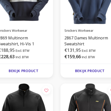
nickers Workwear
Snickers Workwear
2869 Multinorm
2867 Dames Multinorm
weatshirt, Hi-Vis 1
Sweatshirt
€188,95
€131,95
Excl. BTW
Excl. BTW
€228,63
€159,66
Incl. BTW
Incl. BTW
BEKIJK PRODUCT
BEKIJK PRODUCT