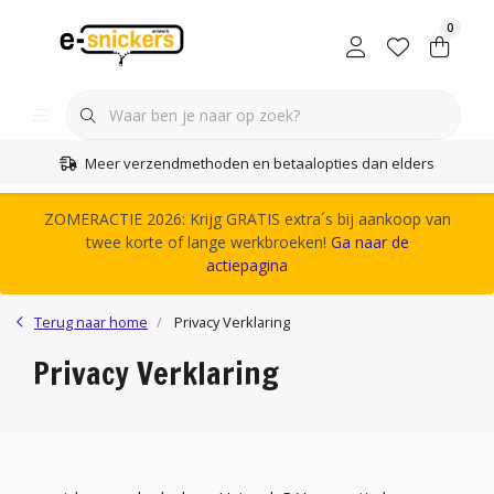
0
Meer verzendmethoden en betaalopties dan elders
ZOMERACTIE 2026: Krijg GRATIS extra´s bij aankoop van
twee korte of lange werkbroeken!
Ga naar de
actiepagina
Terug naar home
Privacy Verklaring
Privacy Verklaring