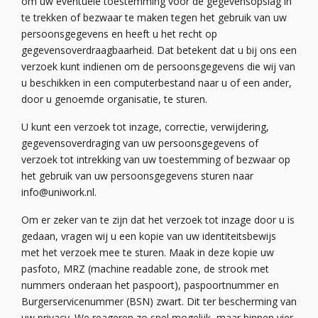
om uw eventuele toestemming voor de gegevens
opslag
in
te trekken of bezwaar te maken tegen
het gebruik
van uw
persoonsgegevens en heeft u het recht op
gegevensoverdraagbaarheid. Dat betekent dat u bij ons een
verzoek kunt indienen om de persoonsgegevens die wij van
u beschikken in een computerbestand naar u of een ander,
door u genoemde organisatie, te sturen.
U kunt een verzoek tot inzage, correctie, verwijdering,
gegevensoverdraging van uw persoonsgegevens of
verzoek tot intrekking van uw toestemming of bezwaar op
het gebruik
van uw persoonsgegevens sturen naar
info@uniwork.nl
.
Om er zeker van te zijn dat het verzoek tot inzage door u is
gedaan, vragen wij u een kopie van uw identiteitsbewijs
met het verzoek mee te sturen. Maak in deze kopie uw
pasfoto, MRZ (machine
readable
zone, de strook met
nummers onderaan het paspoort), paspoortnummer en
Burgerservicenummer (BSN) zwart. Dit ter bescherming van
uw privacy. We reageren zo snel mogelijk, maar binnen vier