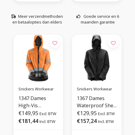
Meer verzendmethoden
Goede service en 6
en betaalopties dan elders
maanden garantie
Snickers Workwear
Snickers Workwear
1347 Dames
1367 Dames
High-Vis
Waterproof Shell
Waterproof Shell
€149,95
Jack
€129,95
Excl. BTW
Excl. BTW
Jack
€181,44
€157,24
Incl. BTW
Incl. BTW