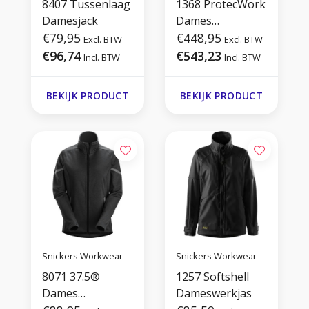
8407 Tussenlaag
1368 ProtecWork
Damesjack
Dames
€79,95
Waterproof Shell
€448,95
Excl. BTW
Excl. BTW
jack
€96,74
€543,23
Incl. BTW
Incl. BTW
BEKIJK PRODUCT
BEKIJK PRODUCT
Snickers Workwear
Snickers Workwear
8071 37.5®
1257 Softshell
Dames
Dameswerkjas