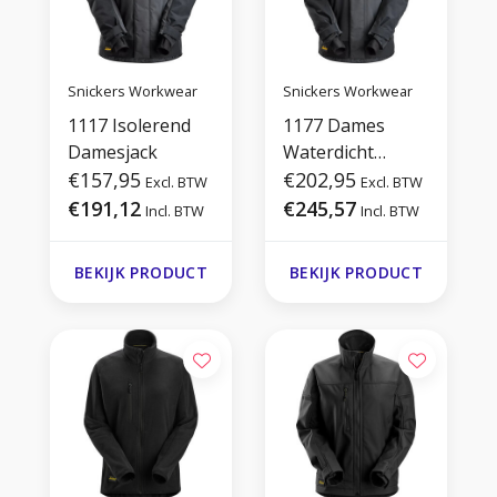
Snickers Workwear
Snickers Workwear
1117 Isolerend
1177 Dames
Damesjack
Waterdicht
€157,95
Isolerend Jack
€202,95
Excl. BTW
Excl. BTW
€191,12
€245,57
Incl. BTW
Incl. BTW
BEKIJK PRODUCT
BEKIJK PRODUCT