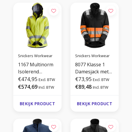
Snickers Workwear
Snickers Workwear
1167 Multinorm
8077 Klasse 1
Isolerend
Damesjack met
Damesjack, Hi-
€474,95
Volledige Rits
€73,95
Excl. BTW
Excl. BTW
Vis 3
€574,69
€89,48
Incl. BTW
Incl. BTW
BEKIJK PRODUCT
BEKIJK PRODUCT