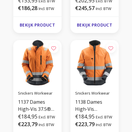
€153,95
€202,95
Excl. BTW
Excl. BTW
€186,28
€245,57
Incl. BTW
Incl. BTW
BEKIJK PRODUCT
BEKIJK PRODUCT
Snickers Workwear
Snickers Workwear
1137 Dames
1138 Dames
High-Vis 37.5®
High-Vis
Isolerend Jack
€184,95
Isolerend Jack
€184,95
Excl. BTW
Excl. BTW
€223,79
€223,79
Incl. BTW
Incl. BTW