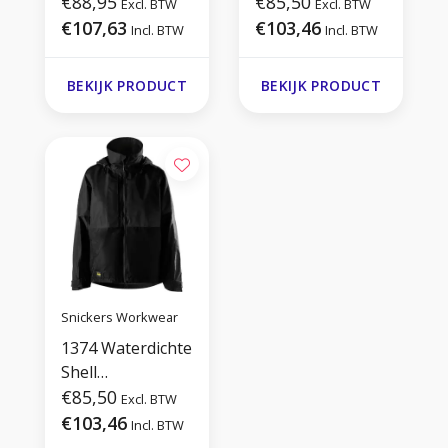
Fleecevest
€88,95
€85,50
Excl. BTW
Excl. BTW
€107,63
€103,46
Incl. BTW
Incl. BTW
BEKIJK PRODUCT
BEKIJK PRODUCT
Snickers Workwear
1374 Waterdichte
Shell
Dameswerkjas
€85,50
Excl. BTW
€103,46
Incl. BTW