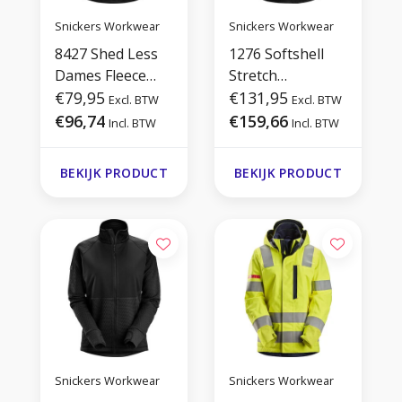
Snickers Workwear
Snickers Workwear
8427 Shed Less
1276 Softshell
Dames Fleece
Stretch
Jack
€79,95
Damesjack
€131,95
Excl. BTW
Excl. BTW
€96,74
€159,66
Incl. BTW
Incl. BTW
BEKIJK PRODUCT
BEKIJK PRODUCT
Snickers Workwear
Snickers Workwear