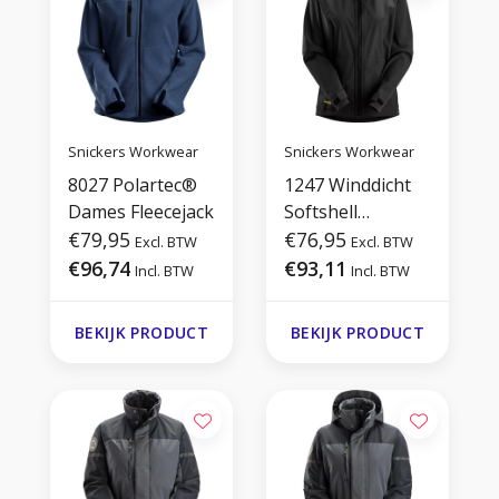
Snickers Workwear
Snickers Workwear
8027 Polartec®
1247 Winddicht
Dames Fleecejack
Softshell
€79,95
Damesjack
€76,95
Excl. BTW
Excl. BTW
€96,74
€93,11
Incl. BTW
Incl. BTW
BEKIJK PRODUCT
BEKIJK PRODUCT