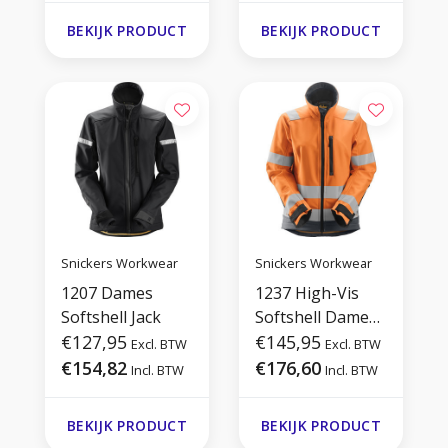
BEKIJK PRODUCT
BEKIJK PRODUCT
Snickers Workwear
Snickers Workwear
1207 Dames
1237 High-Vis
Softshell Jack
Softshell Dames
€127,95
Jack
€145,95
Excl. BTW
Excl. BTW
€154,82
€176,60
Incl. BTW
Incl. BTW
BEKIJK PRODUCT
BEKIJK PRODUCT