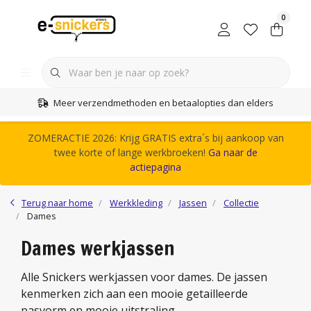
0
Meer verzendmethoden en betaalopties dan elders
ZOMERACTIE 2026: Krijg GRATIS extra´s bij aankoop van
twee korte of lange werkbroeken!
Ga naar de
actiepagina
Terug naar home
Werkkleding
Jassen
Collectie
Dames
Dames werkjassen
Alle Snickers werkjassen voor dames. De jassen
kenmerken zich aan een mooie getailleerde
pasvorm en mooie uitstraling.