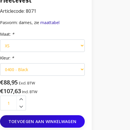
Fleecevest
Articlecode:
8071
Pasvorm: dames, zie
maattabel
Maat:
*
Kleur:
*
€88,95
Excl. BTW
€107,63
Incl. BTW
TOEVOEGEN AAN WINKELWAGEN