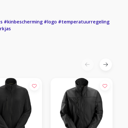
as
#kinbescherming
#logo
#temperatuurregeling
rkjas