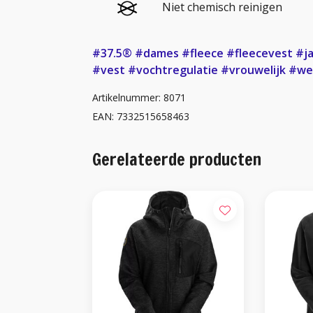
Niet chemisch reinigen
#37.5®
#dames
#fleece
#fleecevest
#j
#vest
#vochtregulatie
#vrouwelijk
#we
Artikelnummer: 8071
EAN: 7332515658463
Gerelateerde producten