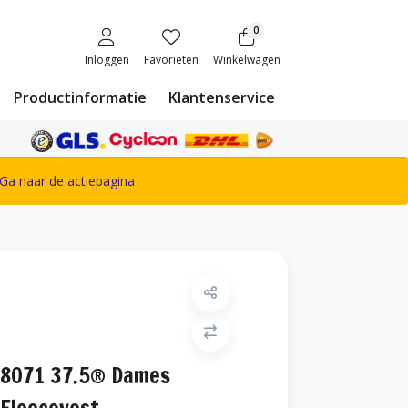
0
Inloggen
Favorieten
Winkelwagen
Productinformatie
Klantenservice
ete Snickers Workwear assortiment
Ga naar de actiepagina
8071 37.5® Dames