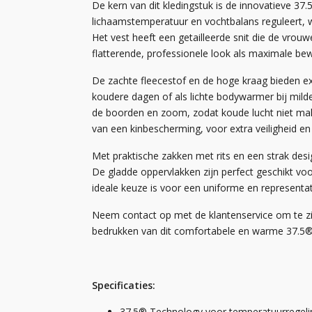
De kern van dit kledingstuk is de innovatieve 37.
lichaamstemperatuur en vochtbalans reguleert, w
Het vest heeft een getailleerde snit die de vrou
flatterende, professionele look als maximale bew
De zachte fleecestof en de hoge kraag bieden ex
koudere dagen of als lichte bodywarmer bij milde
de boorden en zoom, zodat koude lucht niet makke
van een kinbescherming, voor extra veiligheid en
Met praktische zakken met rits en een strak desi
De gladde oppervlakken zijn perfect geschikt vo
ideale keuze is voor een uniforme en representat
Neem contact op met de klantenservice om te zi
bedrukken van dit comfortabele en warme 37.5® 
Specificaties:
37.5® Technology voor temperatuurregeli