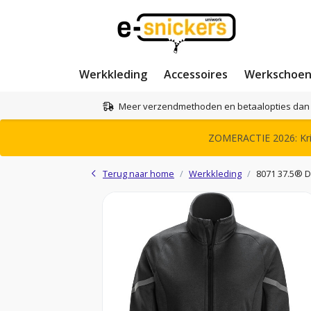
Werkkleding
Accessoires
Werkschoe
Meer verzendmethoden en betaalopties dan 
ZOMERACTIE 2026: Krij
Terug naar home
Werkkleding
8071 37.5® 