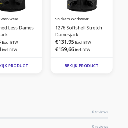
s Workwear
Snickers Workwear
S
hed Less Dames
1276 Softshell Stretch
6
Jack
Damesjack
5
€131,95
Excl. BTW
Excl. BTW
4
€159,66
Incl. BTW
Incl. BTW
KIJK PRODUCT
BEKIJK PRODUCT
0 reviews
0 reviews