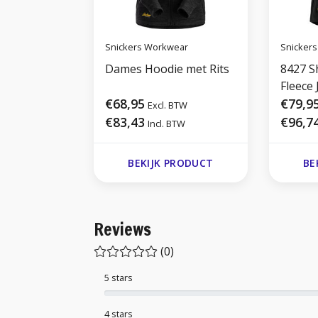
Snickers Workwear
Snicker
Dames Hoodie met Rits
8427 S
Fleece 
€68,95
€79,9
Excl. BTW
€83,43
€96,7
Incl. BTW
BEKIJK PRODUCT
BE
Reviews
(0)
5 stars
4 stars