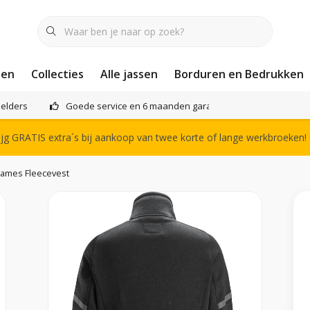
nen
Collecties
Alle jassen
Borduren en Bedrukken
elders
Goede service en 6 maanden garantie
Het compl
g GRATIS extra´s bij aankoop van twee korte of lange werkbroeken!
Dames Fleecevest