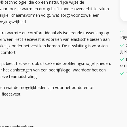
5® technologie, die op een natuurlijke wijze de
aardoor je warm en droog blijft zonder oververhit te raken.
welijke lichaamsvormen volgt, wat zorgt voor zowel een
egingsvrijheid.
tra warmte en comfort, ideaal als isolerende tussenlaag op
Pay
r weer. Het fleecevest is voorzien van elastische biezen aan
lijk onder het vest kan komen. De ritssluiting is voorzien
Jij k
 comfort.
gn, biedt het vest ook uitstekende profileringsmogelijkheden.
omr
or het aanbrengen van een bedrijfslogo, waardoor het een
ieve teamuitstraling.
en wat de mogelijkheden zijn voor het borduren of
fleecevest.
ng en vochtbeheer