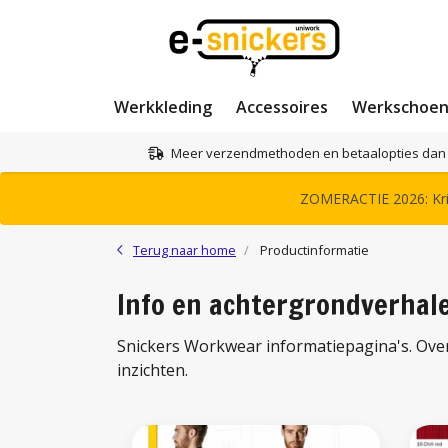
Werkkleding
Accessoires
Werkschoe
Meer verzendmethoden en betaalopties dan 
ZOMERACTIE 2026: Krij
Terug naar home
Productinformatie
Info en achtergrondverhal
Snickers Workwear informatiepagina's. Over 
inzichten.