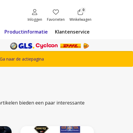
0
Inloggen
Favorieten
Winkelwagen
Productinformatie
Klantenservice
ete Snickers Workwear assortiment
Ga naar de actiepagina
artikelen bieden een paar interessante