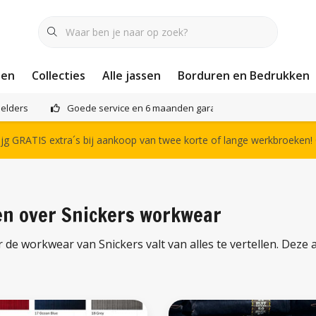
nen
Collecties
Alle jassen
Borduren en Bedrukken
elders
Goede service en 6 maanden garantie
Het compl
g GRATIS extra´s bij aankoop van twee korte of lange werkbroeken!
en over Snickers workwear
de workwear van Snickers valt van alles te vertellen. Deze 