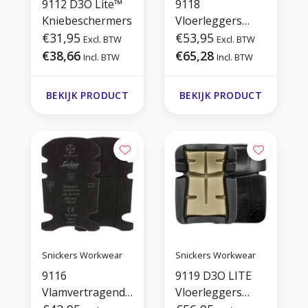
9112 D3O Lite™
9118
Kniebeschermers
Vloerleggers
€31,95
Kniebeschermers
€53,95
Excl. BTW
Excl. BTW
€38,66
€65,28
Incl. BTW
Incl. BTW
BEKIJK PRODUCT
BEKIJK PRODUCT
Snickers Workwear
Snickers Workwear
9116
9119 D3O LITE
Vlamvertragende
Vloerleggers