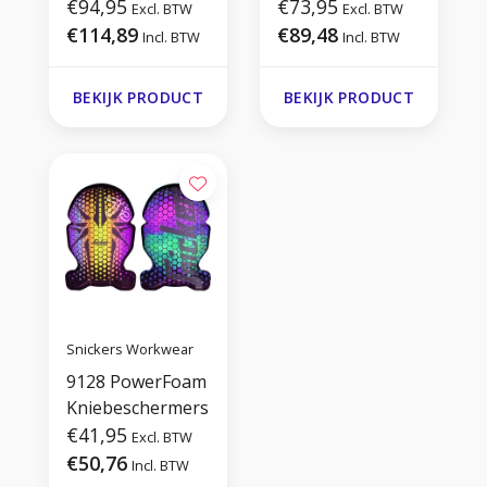
Werkbroek+
€94,95
Kniebeschermers
€73,95
Excl. BTW
Excl. BTW
€114,89
€89,48
Incl. BTW
Incl. BTW
BEKIJK PRODUCT
BEKIJK PRODUCT
Snickers Workwear
9128 PowerFoam
Kniebeschermers
€41,95
Excl. BTW
€50,76
Incl. BTW