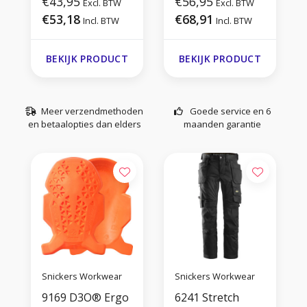
Kniebeschermers
€43,95
Kniestukken
€56,95
Excl. BTW
Excl. BTW
€53,18
€68,91
Incl. BTW
Incl. BTW
BEKIJK PRODUCT
BEKIJK PRODUCT
Meer verzendmethoden
Goede service en 6
en betaalopties dan elders
maanden garantie
Snickers Workwear
Snickers Workwear
9169 D3O® Ergo
6241 Stretch