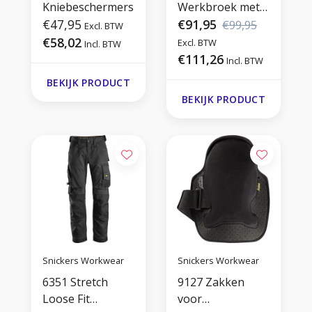
Kniebeschermers
Werkbroek met
€47,95
Holsterzakken
€91,95
€99,95
Excl. BTW
€58,02
Excl. BTW
Incl. BTW
€111,26
Incl. BTW
BEKIJK PRODUCT
BEKIJK PRODUCT
Snickers Workwear
Snickers Workwear
6351 Stretch
9127 Zakken
Loose Fit
voor