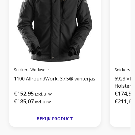
Snickers Workwear
Snickers 
1100 AllroundWork, 37.5® winterjas
6923 Vlo
Holster
€152,95
€174,95
Excl. BTW
€185,07
€211,69
Incl. BTW
BEKIJK PRODUCT