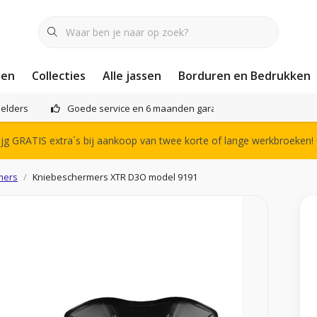
nen
Collecties
Alle jassen
Borduren en Bedrukken
elders
Goede service en 6 maanden garantie
Het compl
g GRATIS extra´s bij aankoop van twee korte of lange werkbroeken!
mers
Kniebeschermers XTR D3O model 9191