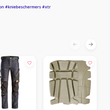
on
#kniebeschermers
#xtr