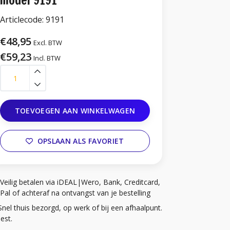
model 9191
Articlecode:
9191
€48,95
Excl. BTW
€59,23
Incl. BTW
TOEVOEGEN AAN WINKELWAGEN
OPSLAAN ALS FAVORIET
Veilig betalen via iDEAL|Wero, Bank, Creditcard,
Pal of achteraf na ontvangst van je bestelling
Snel thuis bezorgd, op werk of bij een afhaalpunt.
iest.