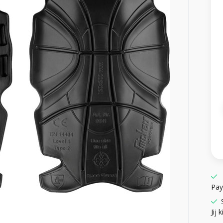
Pay
Jij k