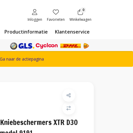
0
Inloggen
Favorieten
Winkelwagen
Productinformatie
Klantenservice
ete Snickers Workwear assortiment
Ga naar de actiepagina
Kniebeschermers XTR D3O