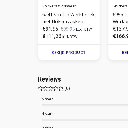
Snickers Workwear
Snicker
6241 Stretch Werkbroek
6956 
met Holsterzakken
Werkb
€91,95
€137,
€99,95
Excl. BTW
€111,26
€166,
Incl. BTW
BEKIJK PRODUCT
BE
Reviews
(0)
5 stars
4 stars