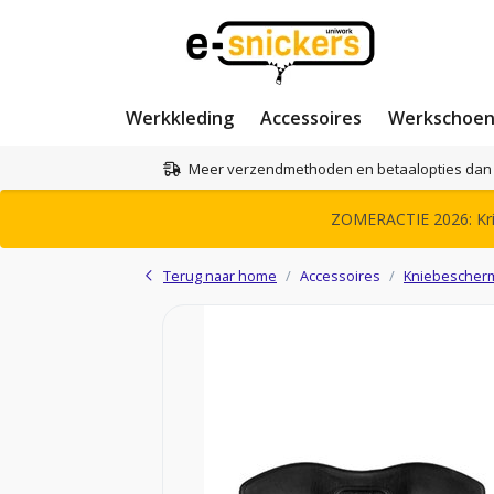
Werkkleding
Accessoires
Werkschoe
Meer verzendmethoden en betaalopties dan 
ZOMERACTIE 2026: Krij
Terug naar home
Accessoires
Kniebescher