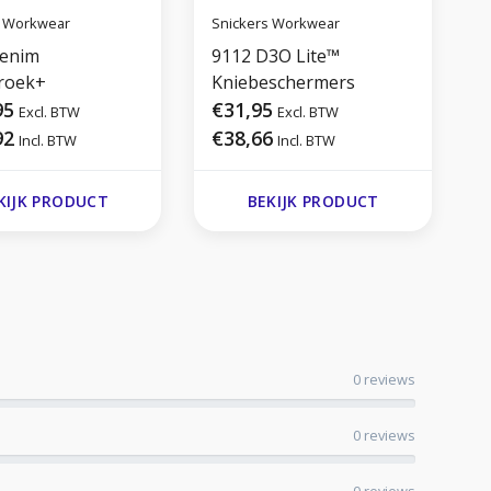
s Workwear
Snickers Workwear
S
Denim
9112 D3O Lite™
roek+
Kniebeschermers
95
€31,95
Excl. BTW
Excl. BTW
92
€38,66
Incl. BTW
Incl. BTW
KIJK PRODUCT
BEKIJK PRODUCT
0 reviews
0 reviews