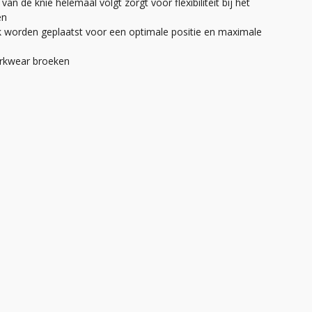
 de knie helemaal volgt zorgt voor flexibiliteit bij het
en
k worden geplaatst voor een optimale positie en maximale
orkwear broeken