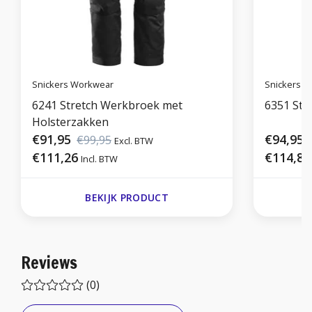
Snickers Workwear
Snickers 
6241 Stretch Werkbroek met
6351 Str
Holsterzakken
€91,95
€94,95
€99,95
Excl. BTW
E
€111,26
€114,89
Incl. BTW
BEKIJK PRODUCT
Reviews
(0)