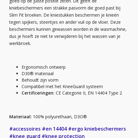
goed op de juiste positie zitten. Dit geeft de
kniebeschermers een strakke pasvorm die goed past bij
Slim Fit broeken. De kniestukken beschermen je knieën
tegen spijkers, steentjes en ander vuil op de vloer. Deze
beschermers kunnen gewassen worden in de wasmachine,
dus je hoeft ze niet te verwijderen bij het wassen van je
werkbroek.
Ergonomisch ontwerp
D30® materiaal
Behoudt zijn vorm
Compatibel met het KneeGuard systeem
Certificeringen:
CE Categorie II, EN 14404 Type 2
Materiaal:
100% polyurethaan, D3O®
#accessoires
#en 14404
#ergo kniebeschermers
#knee guard
#knee protection