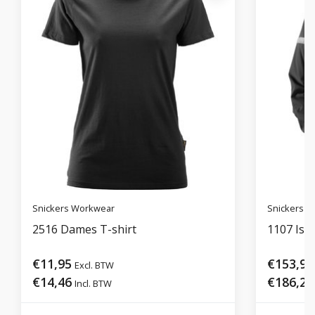
Snickers Workwear
Snickers 
2516 Dames T-shirt
1107 Iso
€11,95
€153,95
Excl. BTW
€14,46
€186,28
Incl. BTW