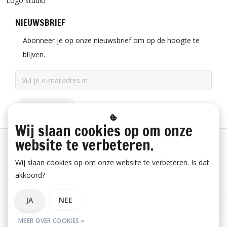
Logo studio
NIEUWSBRIEF
Abonneer je op onze nieuwsbrief om op de hoogte te
blijven.
ABONNEER
Wij slaan cookies op om onze
website te verbeteren.
Betaalinformatie
Wij slaan cookies op om onze website te verbeteren. Is dat
akkoord?
Bestelling herroepen
JA
NEE
Algemene voorwaarden
Privacy verklaring
Disclaimer
MEER OVER COOKIES »