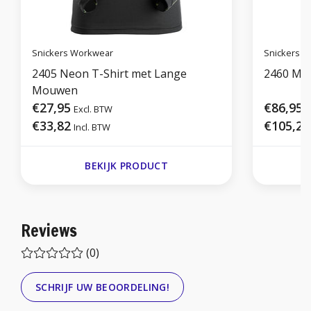
Snickers Workwear
Snickers 
2405 Neon T-Shirt met Lange
2460 Mul
Mouwen
€27,95
€86,95
Excl. BTW
E
€33,82
€105,21
Incl. BTW
BEKIJK PRODUCT
Reviews
(0)
SCHRIJF UW BEOORDELING!