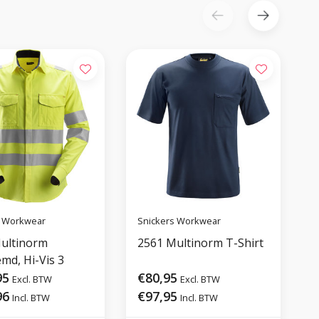
s Workwear
Snickers Workwear
S
ultinorm
2561 Multinorm T-Shirt
md, Hi-Vis 3
95
€80,95
Excl. BTW
Excl. BTW
96
€97,95
Incl. BTW
Incl. BTW