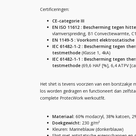
Certificeringen:
CE-categorie III
EN ISO 11612 : Bescherming tegen hit
vlamverspreiding, B1 Convectiewarmte, C1
EN 1149-5 : Voorkomt elektrostatische
IEC 61482-1-2 : Bescherming tegen the
testmethode
(Klasse 1, 4kA)
IEC 61482-1-1 : Bescherming tegen the
testmethode
(69,6 HAF [%], 6,4 ATPV [ca
Het shirt is tevens voorzien van een borstzakje 
los worden gedragen en functioneert dan zelfstan
complete ProtecWork werkoutfit.
Materiaal:
60% modacryl, 38% katoen, 2
Doekgewicht:
230 g/m²
Kleuren: Marineblauw (donkerblauw)
Shirt met antistatische eigenschappen en g