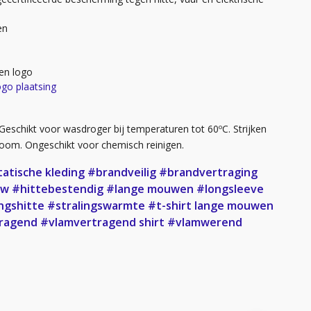
en
en logo
ogo plaatsing
Geschikt voor wasdroger bij temperaturen tot 60ºC. Strijken
toom. Ongeschikt voor chemisch reinigen.
tatische kleding
#brandveilig
#brandvertraging
uw
#hittebestendig
#lange mouwen
#longsleeve
ngshitte
#stralingswarmte
#t-shirt lange mouwen
ragend
#vlamvertragend shirt
#vlamwerend