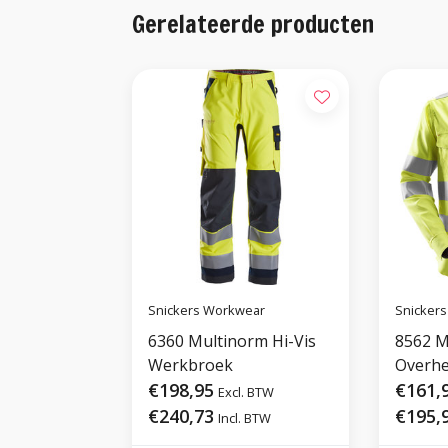
Gerelateerde producten
Snickers Workwear
Snicker
6360 Multinorm Hi-Vis
8562 M
Werkbroek
Overhe
€198,95
€161,
Excl. BTW
€240,73
€195,
Incl. BTW