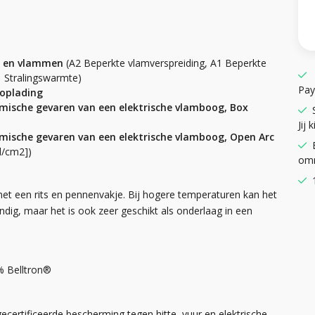
te en vlammen
(A2 Beperkte vlamverspreiding, A1 Beperkte
 Stralingswarmte)
Pay
 oplading
rmische gevaren van een elektrische vlamboog, Box
Jij k
rmische gevaren van een elektrische vlamboog, Open Arc
l/cm2])
omr
met een rits en pennenvakje. Bij hogere temperaturen kan het
dig, maar het is ook zeer geschikt als onderlaag in een
% Belltron®
ecertificeerde bescherming tegen hitte, vuur en elektrische