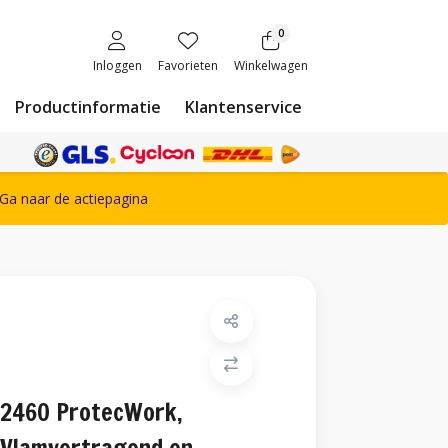
0
Inloggen
Favorieten
Winkelwagen
Productinformatie
Klantenservice
ete Snickers Workwear assortiment
Ga naar de actiepagina
2460 ProtecWork,