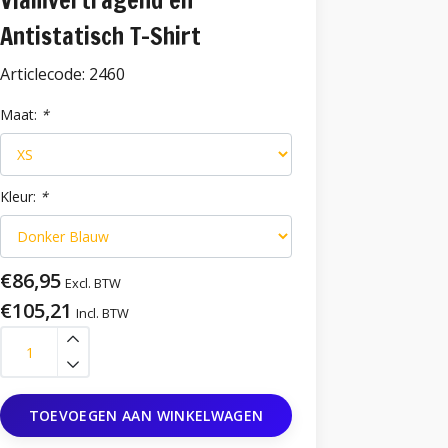
Vlamvertragend en
Antistatisch T-Shirt
Articlecode:
2460
Maat:
*
Kleur:
*
€86,95
Excl. BTW
€105,21
Incl. BTW
TOEVOEGEN AAN WINKELWAGEN