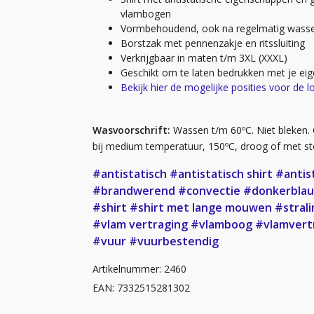
vlambogen
Vormbehoudend, ook na regelmatig wass
Borstzak met pennenzakje en ritssluiting
Verkrijgbaar in maten t/m 3XL (XXXL)
Geschikt om te laten bedrukken met je eig
Bekijk hier de mogelijke posities voor de l
Wasvoorschrift:
Wassen t/m 60ºC. Niet bleken. 
bij medium temperatuur, 150ºC, droog of met s
#antistatisch
#antistatisch shirt
#antis
#brandwerend
#convectie
#donkerbla
#shirt
#shirt met lange mouwen
#strali
#vlam vertraging
#vlamboog
#vlamvert
#vuur
#vuurbestendig
Artikelnummer: 2460
EAN: 7332515281302