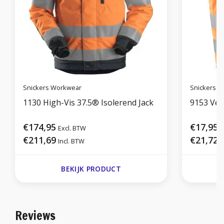
Snickers Workwear
Snickers 
1130 High-Vis 37.5® Isolerend Jack
9153 Vest
€174,95
€17,95
Excl. BTW
E
€211,69
€21,72
Incl. BTW
I
BEKIJK PRODUCT
Reviews