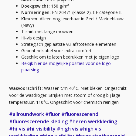
Doekgewicht:
150 g/m²
Normeringen:
EN 20471 (klasse 2). CE categorie II.
Kleuren:
Alleen nog leverbaar in Geel / Marineblauw
(Navy)
T-shirt met lange mouwen
Hi-vis design
Strategisch geplaatste vuilafstotende elementen
Geprint neklabel voor extra comfort
Geschikt om te laten bedrukken met je eigen logo
Bekijk hier de mogelijke posities voor de logo
plaatsing
Wasvoorschrift:
Wassen t/m 40°C. Niet bleken. Ongeschikt
voor de wasdroger. Strijken met stoom of droog bij lage
temperatuur, 110°C. Ongeschikt voor chemisch reinigen.
#allroundwork
#fluor
#fluorescerend
#fluorescerende kleding
#heren werkkleding
#hi-vis
#hi-visibility
#high vis
#high vis
werkkleding
#high visibility
#hoge zichtbaarheid