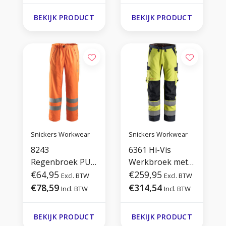
BEKIJK PRODUCT
BEKIJK PRODUCT
Snickers Workwear
Snickers Workwear
8243
6361 Hi-Vis
Regenbroek PU
Werkbroek met
High Vis Klasse 2
€64,95
Symmetrische
€259,95
Excl. BTW
Excl. BTW
Zakken
€78,59
€314,54
Incl. BTW
Incl. BTW
BEKIJK PRODUCT
BEKIJK PRODUCT