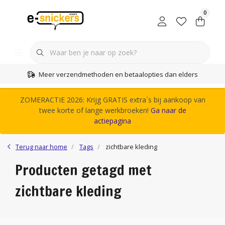
0
Meer verzendmethoden en betaalopties dan elders
ZOMERACTIE 2026: Krijg GRATIS extra´s bij aankoop van
twee korte of lange werkbroeken!
Ga naar de
actiepagina
Terug naar home
Tags
zichtbare kleding
Producten getagd met
zichtbare kleding