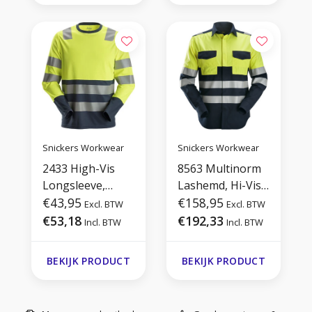
Snickers Workwear
Snickers Workwear
2433 High-Vis
8563 Multinorm
Longsleeve,
Lashemd, Hi-Vis
Klasse 2
€43,95
1
€158,95
Excl. BTW
Excl. BTW
€53,18
€192,33
Incl. BTW
Incl. BTW
BEKIJK PRODUCT
BEKIJK PRODUCT