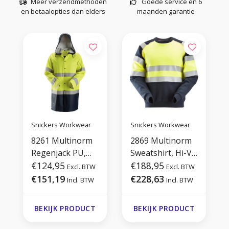
Meer verzendmethoden
Goede service en 6
en betaalopties dan elders
maanden garantie
Snickers Workwear
Snickers Workwear
8261 Multinorm
2869 Multinorm
Regenjack PU,
Sweatshirt, Hi-Vis
Hi-Vis
€124,95
1
€188,95
Excl. BTW
Excl. BTW
€151,19
€228,63
Incl. BTW
Incl. BTW
BEKIJK PRODUCT
BEKIJK PRODUCT