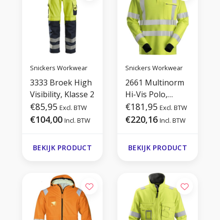
Snickers Workwear
Snickers Workwear
3333 Broek High
2661 Multinorm
Visibility, Klasse 2
Hi-Vis Polo,
€85,95
Lange Mouwen
€181,95
Excl. BTW
Excl. BTW
€104,00
€220,16
Incl. BTW
Incl. BTW
BEKIJK PRODUCT
BEKIJK PRODUCT