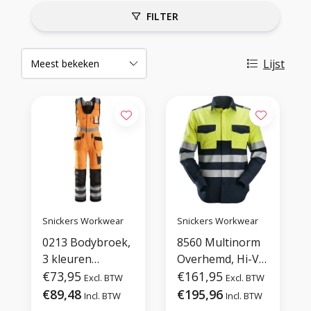
FILTER
Lijst
Snickers Workwear
Snickers Workwear
0213 Bodybroek,
8560 Multinorm
3 kleuren
Overhemd, Hi-Vis
leverbaar
€73,95
1
€161,95
Excl. BTW
Excl. BTW
€89,48
€195,96
Incl. BTW
Incl. BTW