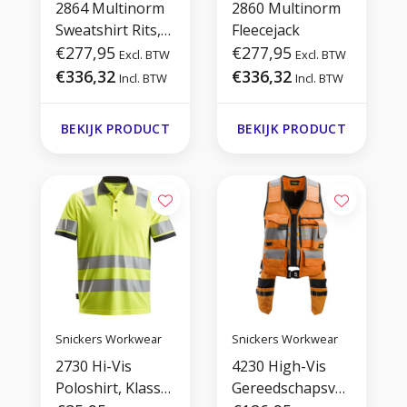
2864 Multinorm
2860 Multinorm
Sweatshirt Rits,
Fleecejack
Hi-Vis
€277,95
€277,95
Excl. BTW
Excl. BTW
€336,32
€336,32
Incl. BTW
Incl. BTW
BEKIJK PRODUCT
BEKIJK PRODUCT
Snickers Workwear
Snickers Workwear
2730 Hi-Vis
4230 High-Vis
Poloshirt, Klasse
Gereedschapsves