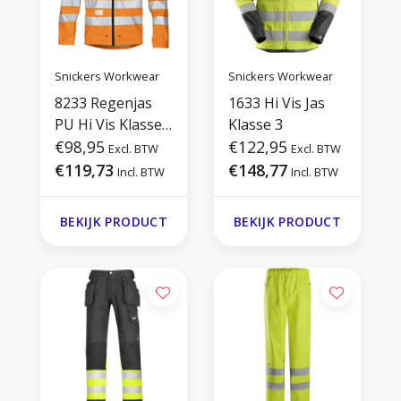
Snickers Workwear
Snickers Workwear
8233 Regenjas
1633 Hi Vis Jas
PU Hi Vis Klasse
Klasse 3
3
€98,95
€122,95
Excl. BTW
Excl. BTW
€119,73
€148,77
Incl. BTW
Incl. BTW
BEKIJK PRODUCT
BEKIJK PRODUCT