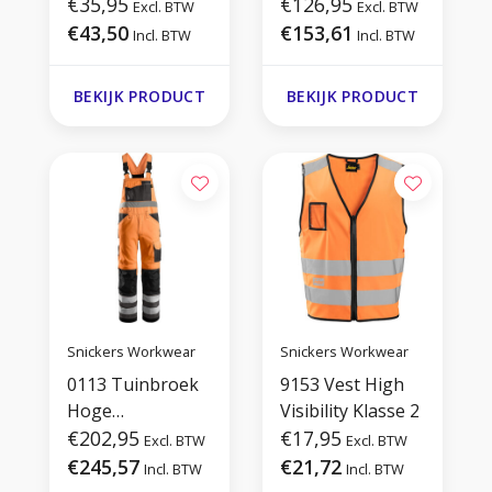
2
€35,95
t Klasse 1
€126,95
Excl. BTW
Excl. BTW
€43,50
€153,61
Incl. BTW
Incl. BTW
BEKIJK PRODUCT
BEKIJK PRODUCT
Snickers Workwear
Snickers Workwear
0113 Tuinbroek
9153 Vest High
Hoge
Visibility Klasse 2
Zichtbaarheid
€202,95
€17,95
Excl. BTW
Excl. BTW
Klasse 2
€245,57
€21,72
Incl. BTW
Incl. BTW