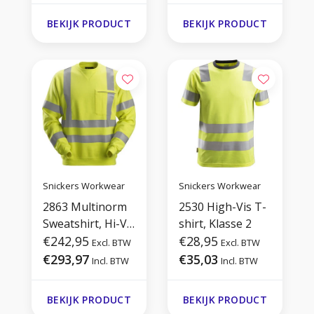
BEKIJK PRODUCT
BEKIJK PRODUCT
Snickers Workwear
Snickers Workwear
2863 Multinorm
2530 High-Vis T-
Sweatshirt, Hi-Vis
shirt, Klasse 2
3
€242,95
€28,95
Excl. BTW
Excl. BTW
€293,97
€35,03
Incl. BTW
Incl. BTW
BEKIJK PRODUCT
BEKIJK PRODUCT