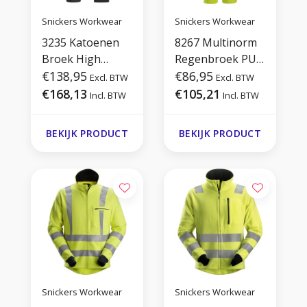
Snickers Workwear
Snickers Workwear
3235 Katoenen
8267 Multinorm
Broek High
Regenbroek PU,
Visibility Klasse 1
€138,95
Hi-Vis
€86,95
Excl. BTW
Excl. BTW
€168,13
€105,21
Incl. BTW
Incl. BTW
BEKIJK PRODUCT
BEKIJK PRODUCT
Snickers Workwear
Snickers Workwear