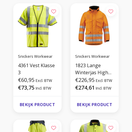
Snickers Workwear
Snickers Workwear
4361 Vest Klasse
1823 Lange
3
Winterjas High
€60,95
Visibility, Klasse 3
€226,95
Excl. BTW
Excl. BTW
€73,75
€274,61
Incl. BTW
Incl. BTW
BEKIJK PRODUCT
BEKIJK PRODUCT