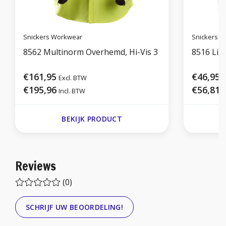
Snickers Workwear
Snickers 
8562 Multinorm Overhemd, Hi-Vis 3
8516 Lich
€161,95
€46,95
Excl. BTW
E
€195,96
€56,81
Incl. BTW
I
BEKIJK PRODUCT
Reviews
(0)
SCHRIJF UW BEOORDELING!