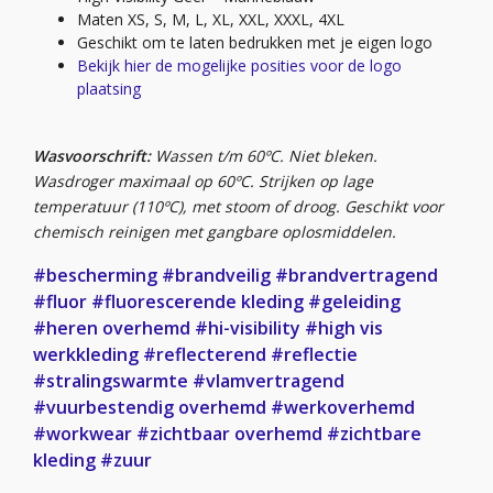
Maten XS, S, M, L, XL, XXL, XXXL, 4XL
Geschikt om te laten bedrukken met je eigen logo
Bekijk hier de mogelijke posities voor de logo
plaatsing
Wasvoorschrift:
Wassen t/m 60ºC. Niet bleken.
Wasdroger maximaal op 60ºC. Strijken op lage
temperatuur (110ºC), met stoom of droog. Geschikt voor
chemisch reinigen met gangbare oplosmiddelen.
#bescherming
#brandveilig
#brandvertragend
#fluor
#fluorescerende kleding
#geleiding
#heren overhemd
#hi-visibility
#high vis
werkkleding
#reflecterend
#reflectie
#stralingswarmte
#vlamvertragend
#vuurbestendig overhemd
#werkoverhemd
#workwear
#zichtbaar overhemd
#zichtbare
kleding
#zuur