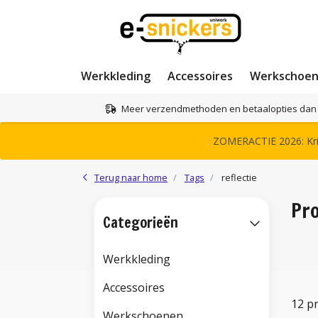
Werkkleding
Accessoires
Werkschoe
Meer verzendmethoden en betaalopties dan 
ZOMERACTIE 2026: Krij
Terug naar home
Tags
reflectie
Pro
Categorieën
Werkkleding
Accessoires
12 p
Werkschoenen