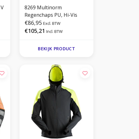
HV
8269 Multinorm
Regenchaps PU, Hi-Vis
€86,95
Excl. BTW
€105,21
Incl. BTW
BEKIJK PRODUCT