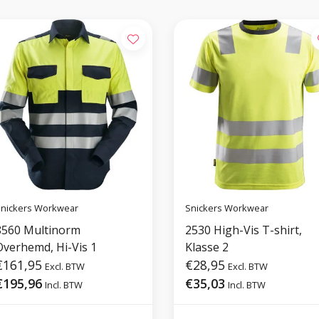
nickers Workwear
Snickers Workwear
8560 Multinorm
2530 High-Vis T-shirt,
Overhemd, Hi-Vis 1
Klasse 2
€161,95
€28,95
Excl. BTW
Excl. BTW
€195,96
€35,03
Incl. BTW
Incl. BTW