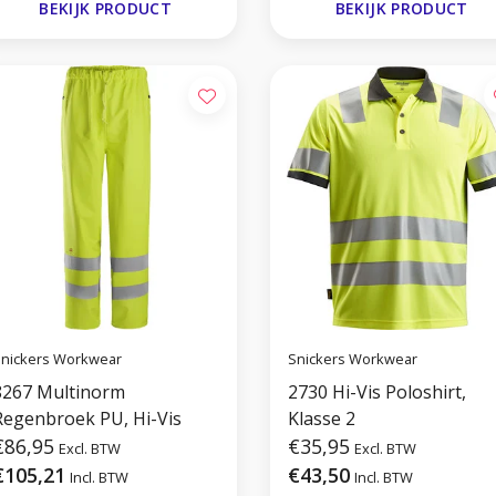
BEKIJK PRODUCT
BEKIJK PRODUCT
nickers Workwear
Snickers Workwear
8267 Multinorm
2730 Hi-Vis Poloshirt,
Regenbroek PU, Hi-Vis
Klasse 2
€86,95
€35,95
Excl. BTW
Excl. BTW
€105,21
€43,50
Incl. BTW
Incl. BTW