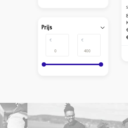
S
8
K
Prijs
€
€