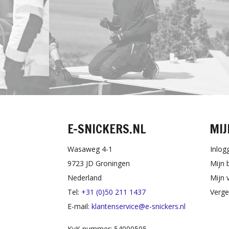
E-SNICKERS.NL
MIJ
Wasaweg 4-1
Inlog
9723 JD Groningen
Mijn 
Nederland
Mijn v
Tel:
+31 (0)50 211 1437
Verge
E-mail:
klantenservice@e-snickers.nl
KvK nummer: 54000505