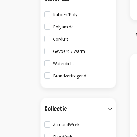
Katoen/Poly
Polyamide
Cordura
Gevoerd / warm
Waterdicht
Brandvertragend
Collectie
AllroundWork
S
FlexiWork