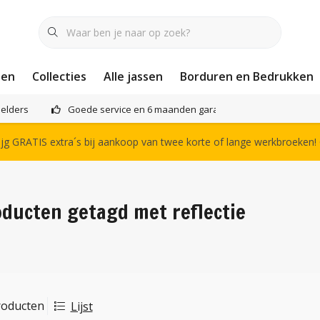
nen
Collecties
Alle jassen
Borduren en Bedrukken
elders
Goede service en 6 maanden garantie
Het compl
g GRATIS extra´s bij aankoop van twee korte of lange werkbroeken!
ducten getagd met reflectie
roducten
Lijst