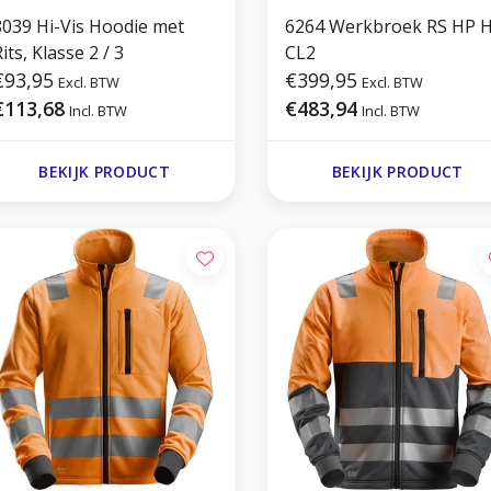
8039 Hi-Vis Hoodie met
6264 Werkbroek RS HP 
its, Klasse 2 / 3
CL2
€93,95
€399,95
Excl. BTW
Excl. BTW
€113,68
€483,94
Incl. BTW
Incl. BTW
BEKIJK PRODUCT
BEKIJK PRODUCT