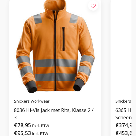
Snickers Workwear
Snickers 
8036 Hi-Vis Jack met Rits, Klasse 2 /
6365 Hi-
3
Scheenve
€78,95
€374,95
Excl. BTW
€95,53
€453,69
Incl. BTW