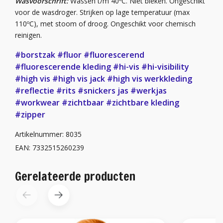
Wasvoorschrift:
Wassen t/m 40ºC. Niet bleken. Ongeschikt
voor de wasdroger. Strijken op lage temperatuur (max
110ºC), met stoom of droog. Ongeschikt voor chemisch
reinigen.
#borstzak
#fluor
#fluorescerend
#fluorescerende kleding
#hi-vis
#hi-visibility
#high vis
#high vis jack
#high vis werkkleding
#reflectie
#rits
#snickers jas
#werkjas
#workwear
#zichtbaar
#zichtbare kleding
#zipper
Artikelnummer: 8035
EAN: 7332515260239
Gerelateerde producten