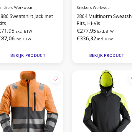
nickers Workwear
Snickers Workwear
2886 Sweatshirt Jack met
2864 Multinorm Sweatshi
its
Rits, Hi-Vis
€71,95
€277,95
Excl. BTW
Excl. BTW
€87,06
€336,32
Incl. BTW
Incl. BTW
BEKIJK PRODUCT
BEKIJK PRODUCT