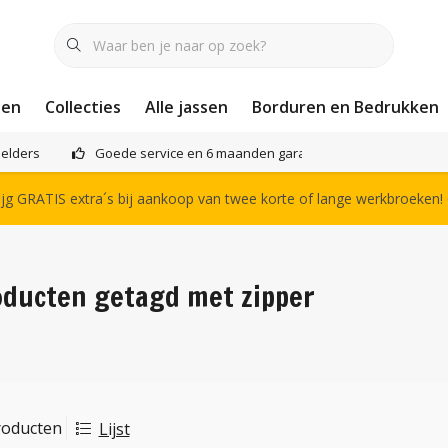
nen
Collecties
Alle jassen
Borduren en Bedrukken
elders
Goede service en 6 maanden garantie
Het compl
g GRATIS extra´s bij aankoop van twee korte of lange werkbroeken!
oducten getagd met zipper
roducten
Lijst