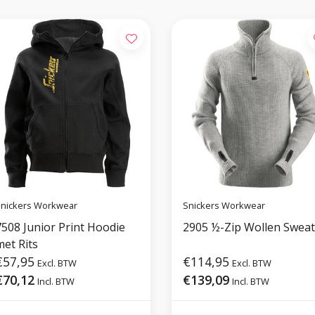
nickers Workwear
Snickers Workwear
7508 Junior Print Hoodie
2905 ½-Zip Wollen Sweat
met Rits
€57,95
€114,95
Excl. BTW
Excl. BTW
€70,12
€139,09
Incl. BTW
Incl. BTW