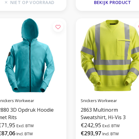
NIET OP VOORRAAD
BEKIJK PRODUCT
nickers Workwear
Snickers Workwear
2880 3D Opdruk Hoodie
2863 Multinorm
met Rits
Sweatshirt, Hi-Vis 3
€71,95
€242,95
Excl. BTW
Excl. BTW
€87,06
€293,97
Incl. BTW
Incl. BTW