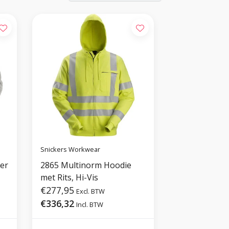
Snickers Workwear
er
2865 Multinorm Hoodie
met Rits, Hi-Vis
€277,95
Excl. BTW
€336,32
Incl. BTW