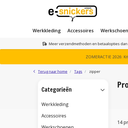
Werkkleding
Accessoires
Werkschoe
Meer verzendmethoden en betaalopties dan 
ZOMERACTIE 2026: Krij
Terug naar home
Tags
zipper
Pr
Categorieën
Werkkleding
Accessoires
14 p
Werkschoenen