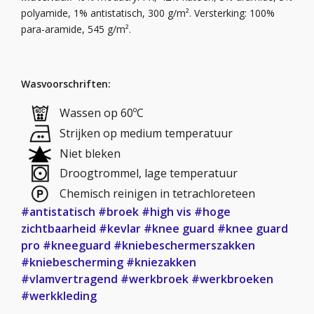
polyamide, 1% antistatisch, 300 g/m². Versterking: 100%
para-aramide, 545 g/m².
Wasvoorschriften:
Wassen op 60ºC
Strijken op medium temperatuur
Niet bleken
Droogtrommel, lage temperatuur
Chemisch reinigen in tetrachloreteen
#antistatisch
#broek
#high vis
#hoge
zichtbaarheid
#kevlar
#knee guard
#knee guard
pro
#kneeguard
#kniebeschermerszakken
#kniebescherming
#kniezakken
#vlamvertragend
#werkbroek
#werkbroeken
#werkkleding