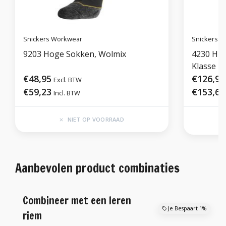
Snickers Workwear
Snickers 
9203 Hoge Sokken, Wolmix
4230 Hig
Klasse 1
€48,95
€126,95
Excl. BTW
€59,23
€153,61
Incl. BTW
NIET OP VOORRAAD
Aanbevolen product combinaties
Combineer met een leren
Je Bespaart 1%
riem