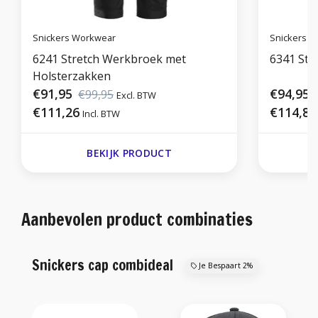
Snickers Workwear
Snickers 
6241 Stretch Werkbroek met
6341 Str
Holsterzakken
€91,95
€94,95
€99,95
Excl. BTW
E
€111,26
€114,89
Incl. BTW
BEKIJK PRODUCT
Aanbevolen product combinaties
Snickers cap combideal
Je Bespaart 2%