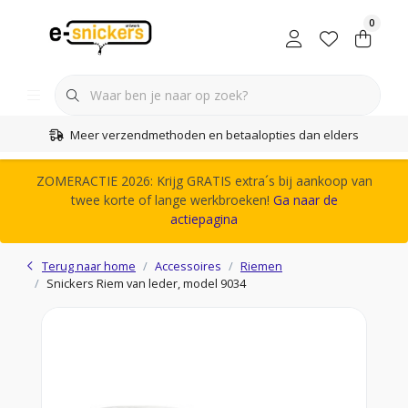
0
Meer verzendmethoden en betaalopties dan elders
ZOMERACTIE 2026: Krijg GRATIS extra´s bij aankoop van
twee korte of lange werkbroeken!
Ga naar de
actiepagina
Terug naar home
Accessoires
Riemen
Snickers Riem van leder, model 9034