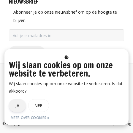
NIEUWSBRIEF
Abonneer je op onze nieuwsbrief om op de hoogte te
blijven.
ABONNEER
Wij slaan cookies op om onze
website te verbeteren.
Betaalinformatie
Wij slaan cookies op om onze website te verbeteren. Is dat
akkoord?
Bestelling herroepen
JA
NEE
Algemene voorwaarden
Privacy verklaring
Disclaimer
MEER OVER COOKIES »
© Copyright 2026 E-Snickers.nl - onderdeel van Uniwork Beroepskleding