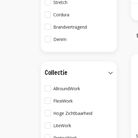
Stretch
Cordura
Brandvertragend
Denim
Collectie
AllroundWork
FlexiWork
Hoge Zichtbaarheid
LiteWork
S
ProtecWork