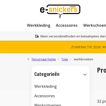
Werkkleding
Accessoires
Werkschoe
Meer verzendmethoden en betaalopties dan 
ZOMERACTIE 2026: Krij
Terug naar home
Tags
werkbroeken
Pr
Categorieën
Werkkleding
Accessoires
32 p
Werkschoenen