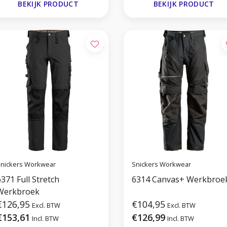
BEKIJK PRODUCT
BEKIJK PRODUCT
nickers Workwear
Snickers Workwear
371 Full Stretch
6314 Canvas+ Werkbroe
Werkbroek
€126,95
€104,95
Excl. BTW
Excl. BTW
€153,61
€126,99
Incl. BTW
Incl. BTW