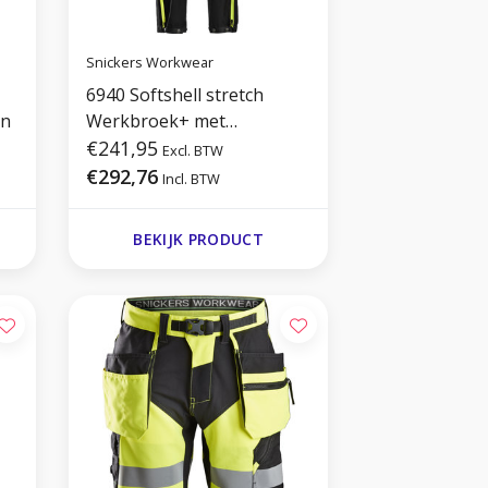
Snickers Workwear
6940 Softshell stretch
en
Werkbroek+ met
Holsterzakken
€241,95
Excl. BTW
€292,76
Incl. BTW
BEKIJK PRODUCT