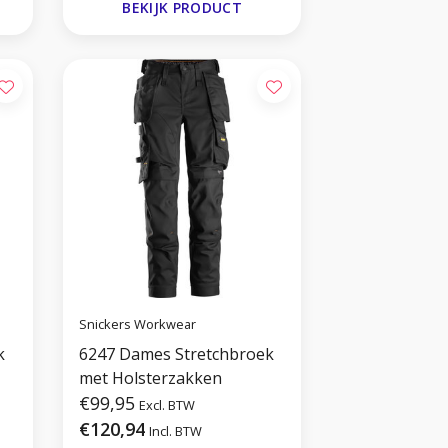
BEKIJK PRODUCT
Snickers Workwear
k
6247 Dames Stretchbroek
met Holsterzakken
€99,95
Excl. BTW
€120,94
Incl. BTW