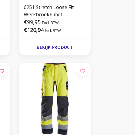
+
6251 Stretch Loose Fit
Werkbroek+ met
Holsterzakken
€99,95
Excl. BTW
€120,94
Incl. BTW
BEKIJK PRODUCT