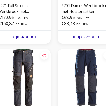
271 Full Stretch
6701 Dames Werkbroek
Werkbroek met
met Holsterzakken
Holsterzakken
€132,95
€68,95
Excl. BTW
Excl. BTW
€160,87
€83,43
Incl. BTW
Incl. BTW
BEKIJK PRODUCT
BEKIJK PRODUCT