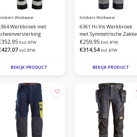
nickers Workwear
Snickers Workwear
6364 Werkbroek met
6361 Hi-Vis Werkbroek
Scheenversterking
met Symmetrische Zakk
€352,95
€259,95
Excl. BTW
Excl. BTW
€427,07
€314,54
Incl. BTW
Incl. BTW
BEKIJK PRODUCT
BEKIJK PRODUCT