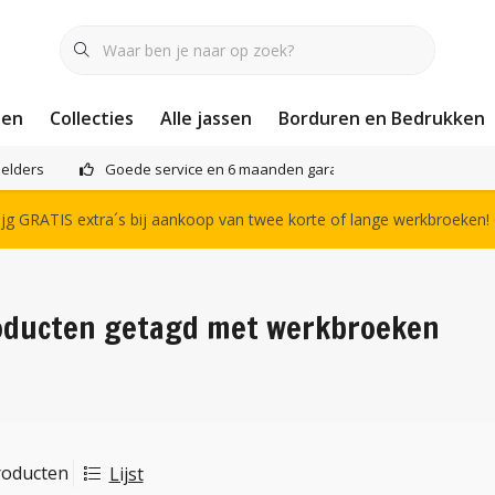
nen
Collecties
Alle jassen
Borduren en Bedrukken
elders
Goede service en 6 maanden garantie
Het compl
g GRATIS extra´s bij aankoop van twee korte of lange werkbroeken!
oducten getagd met werkbroeken
roducten
Lijst