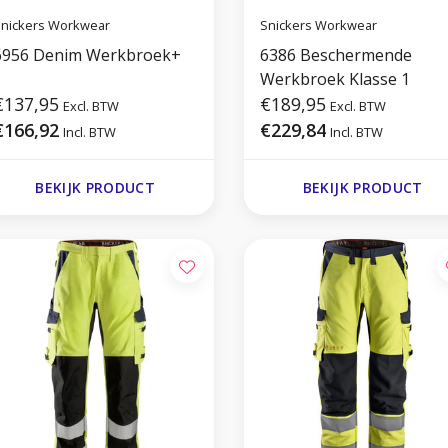
nickers Workwear
Snickers Workwear
6956 Denim Werkbroek+
6386 Beschermende
Werkbroek Klasse 1
€137,95
€189,95
Excl. BTW
Excl. BTW
€166,92
€229,84
Incl. BTW
Incl. BTW
BEKIJK PRODUCT
BEKIJK PRODUCT