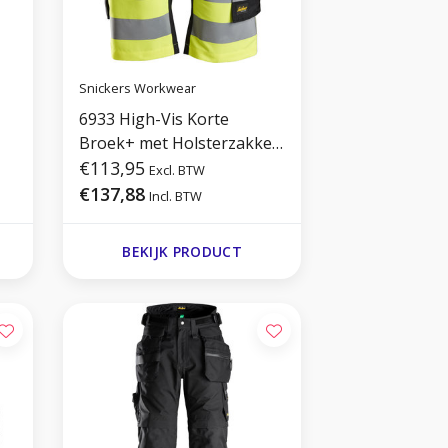
Snickers Workwear
6933 High-Vis Korte
Broek+ met Holsterzakken
Klasse 1
€113,95
Excl. BTW
€137,88
Incl. BTW
BEKIJK PRODUCT