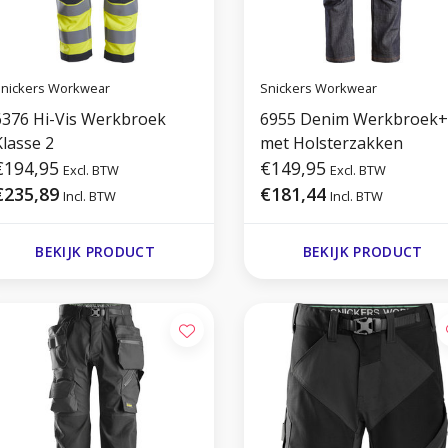
nickers Workwear
Snickers Workwear
6376 Hi-Vis Werkbroek
6955 Denim Werkbroek+
Klasse 2
met Holsterzakken
€194,95
€149,95
Excl. BTW
Excl. BTW
€235,89
€181,44
Incl. BTW
Incl. BTW
BEKIJK PRODUCT
BEKIJK PRODUCT