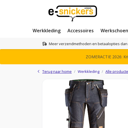
Werkkleding
Accessoires
Werkschoe
Meer verzendmethoden en betaalopties dan 
ZOMERACTIE 2026: Krij
Terug naar home
Werkkleding
Alle product