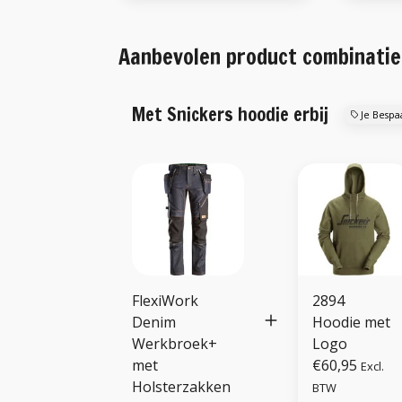
Aanbevolen product combinatie
Met Snickers hoodie erbij
Je Bespa
FlexiWork
2894
Denim
Hoodie met
Werkbroek+
Logo
met
€60,95
Excl.
Holsterzakken
BTW