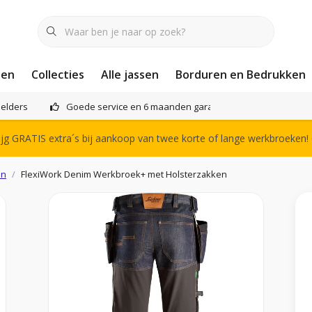
nen
Collecties
Alle jassen
Borduren en Bedrukken
elders
Goede service en 6 maanden garantie
Het compl
g GRATIS extra´s bij aankoop van twee korte of lange werkbroeken!
en
FlexiWork Denim Werkbroek+ met Holsterzakken