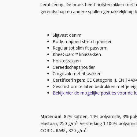
certificering. De broek heeft holsterzakken met
gereedschap en andere spullen gemakkelijk bij d
Slijtvast denim
Body-mapped stretch panelen
Regular tot slim fit pasvorm
KneeGuard™ kniezakken
Holsterzakken
Gereedschapshouder
Cargozak met ritsvakken
Certificeringen:
CE Categorie II, EN 1440
Geschikt om te laten bedrukken met je eig
Bekijk hier de mogelijke posities voor de l
Materiaal:
82% katoen, 14% polyamide, 3% poly
elastaan, 250 g/m². Versterking 1:100% polyami
CORDURA® , 320 g/m².