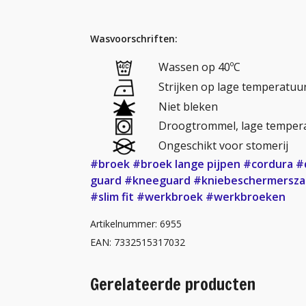
Wasvoorschriften:
Wassen op 40ºC
Strijken op lage temperatuu
Niet bleken
Droogtrommel, lage temper
Ongeschikt voor stomerij
#broek
#broek lange pijpen
#cordura
#
guard
#kneeguard
#kniebeschermersz
#slim fit
#werkbroek
#werkbroeken
Artikelnummer: 6955
EAN: 7332515317032
Gerelateerde producten