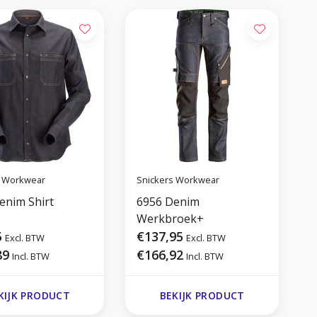
s Workwear
Snickers Workwear
S
enim Shirt
6956 Denim
2
Werkbroek+
T
5
€137,95
Excl. BTW
Excl. BTW
89
€166,92
Incl. BTW
Incl. BTW
KIJK PRODUCT
BEKIJK PRODUCT