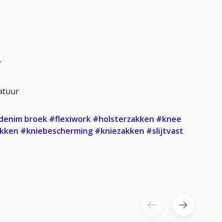
r
atuur
denim broek
#flexiwork
#holsterzakken
#knee
akken
#kniebescherming
#kniezakken
#slijtvast