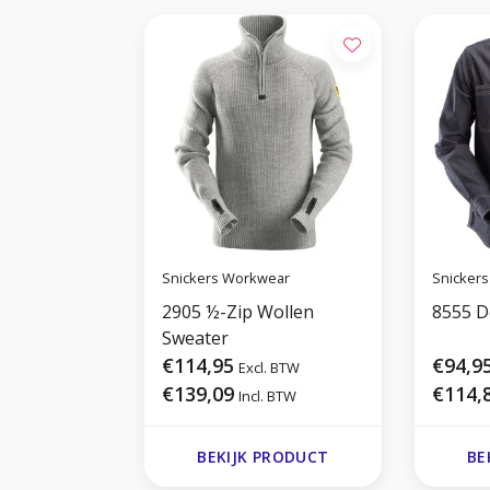
Snickers Workwear
Snicker
2905 ½-Zip Wollen
8555 D
Sweater
€114,95
€94,9
Excl. BTW
€139,09
€114,
Incl. BTW
BEKIJK PRODUCT
BE