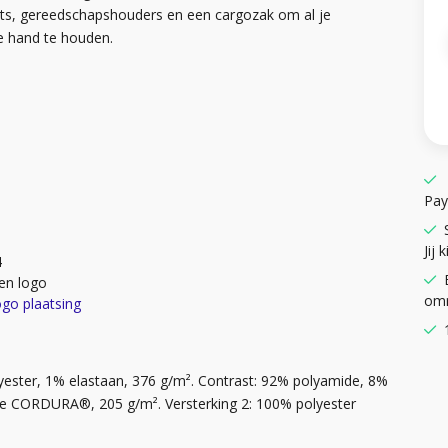
 rits, gereedschapshouders en een cargozak om al je
e hand te houden.
Pay
Jij k
4
en logo
omr
ogo plaatsing
ester, 1% elastaan, 376 g/m². Contrast: 92% polyamide, 8%
de CORDURA®, 205 g/m². Versterking 2: 100% polyester