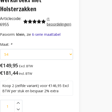
Werkbroek+ met
Holsterzakken
Articlecode:
(1
6955
beoordelingen)
Pasvorm:
klein
, zie
6-serie maattabel
Maat:
*
€149,95
Excl. BTW
€181,44
Incl. BTW
Koop 2 (zelfde variant) voor €146,95 Excl
BTW per stuk en bespaar 2% extra