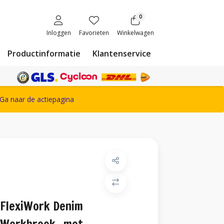
0
Inloggen
Favorieten
Winkelwagen
Productinformatie
Klantenservice
ete Snickers Workwear assortiment
Ga naar de actiepagina
FlexiWork Denim