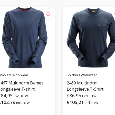
nickers Workwear
Snickers Workwear
2467 Multinorm Dames
2460 Multinorm
Longsleeve T-shirt
Longsleeve T-Shirt
€84,95
€86,95
Excl. BTW
Excl. BTW
€102,79
€105,21
Incl. BTW
Incl. BTW