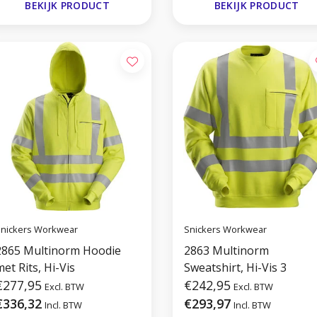
BEKIJK PRODUCT
BEKIJK PRODUCT
nickers Workwear
Snickers Workwear
2865 Multinorm Hoodie
2863 Multinorm
et Rits, Hi-Vis
Sweatshirt, Hi-Vis 3
€277,95
€242,95
Excl. BTW
Excl. BTW
€336,32
€293,97
Incl. BTW
Incl. BTW