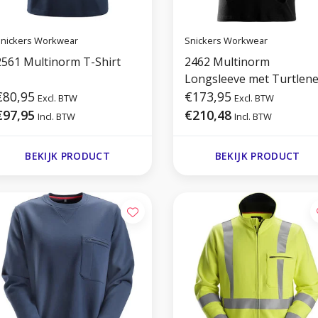
nickers Workwear
Snickers Workwear
2561 Multinorm T-Shirt
2462 Multinorm
Longsleeve met Turtlen
€80,95
€173,95
Excl. BTW
Excl. BTW
€97,95
€210,48
Incl. BTW
Incl. BTW
BEKIJK PRODUCT
BEKIJK PRODUCT