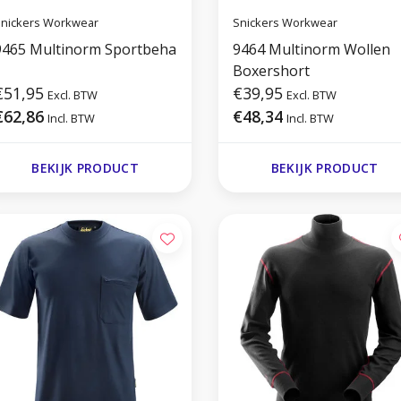
nickers Workwear
Snickers Workwear
9465 Multinorm Sportbeha
9464 Multinorm Wollen
Boxershort
€51,95
€39,95
Excl. BTW
Excl. BTW
€62,86
€48,34
Incl. BTW
Incl. BTW
BEKIJK PRODUCT
BEKIJK PRODUCT