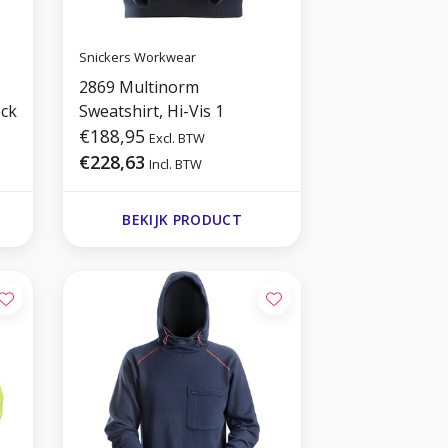
Snickers Workwear
2869 Multinorm
eck
Sweatshirt, Hi-Vis 1
€188,95
Excl. BTW
€228,63
Incl. BTW
BEKIJK PRODUCT