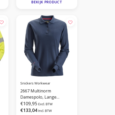
BEKIJK PRODUCT
Snickers Workwear
2667 Multinorm
Damespolo, Lange
Mouwen
€109,95
Excl. BTW
€133,04
Incl. BTW