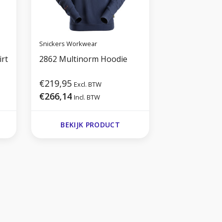
Snickers Workwear
rt
2862 Multinorm Hoodie
€219,95
Excl. BTW
€266,14
Incl. BTW
BEKIJK PRODUCT