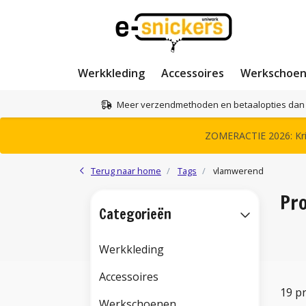
Werkkleding
Accessoires
Werkschoe
Meer verzendmethoden en betaalopties dan 
ZOMERACTIE 2026: Krij
Terug naar home
Tags
vlamwerend
Pr
Categorieën
Werkkleding
Accessoires
19 p
Werkschoenen