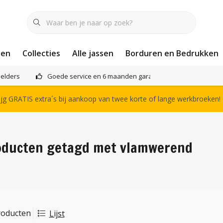
nen
Collecties
Alle jassen
Borduren en Bedrukken
elders
Goede service en 6 maanden garantie
Het compl
g GRATIS extra´s bij aankoop van twee korte of lange werkbroeken!
oducten getagd met vlamwerend
roducten
Lijst