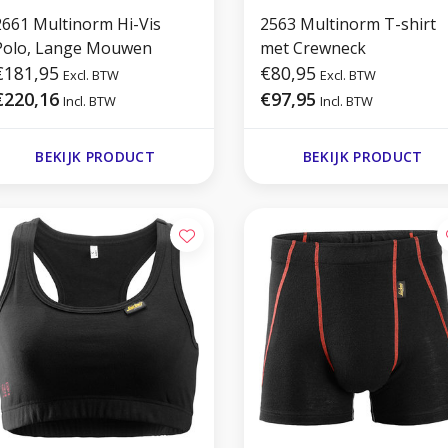
2661 Multinorm Hi-Vis
2563 Multinorm T-shirt
Polo, Lange Mouwen
met Crewneck
€181,95
€80,95
Excl. BTW
Excl. BTW
€220,16
€97,95
Incl. BTW
Incl. BTW
BEKIJK PRODUCT
BEKIJK PRODUCT