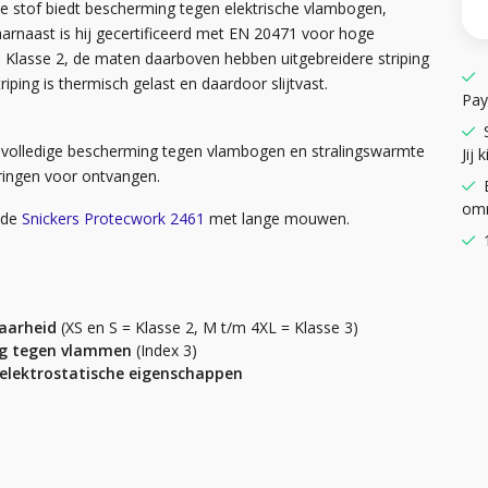
e stof biedt bescherming tegen elektrische vlambogen,
aarnaast is hij gecertificeerd met EN 20471 voor hoge
len Klasse 2, de maten daarboven hebben uitgebreidere striping
iping is thermisch gelast en daardoor slijtvast.
Pay
 volledige bescherming tegen vlambogen en stralingswarmte
Jij k
eringen voor ontvangen.
omr
s de
Snickers Protecwork 2461
met lange mouwen.
baarheid
(XS en S = Klasse 2, M t/m 4XL = Klasse 3)
ing tegen vlammen
(Index 3)
elektrostatische eigenschappen