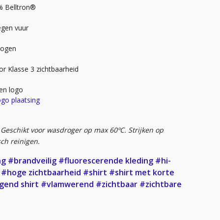
% Belltron®
egen vuur
bogen
or Klasse 3 zichtbaarheid
en logo
ogo plaatsing
 Geschikt voor wasdroger op max 60ºC. Strijken op
ch reinigen.
ng
#brandveilig
#fluorescerende kleding
#hi-
#hoge zichtbaarheid
#shirt
#shirt met korte
gend shirt
#vlamwerend
#zichtbaar
#zichtbare