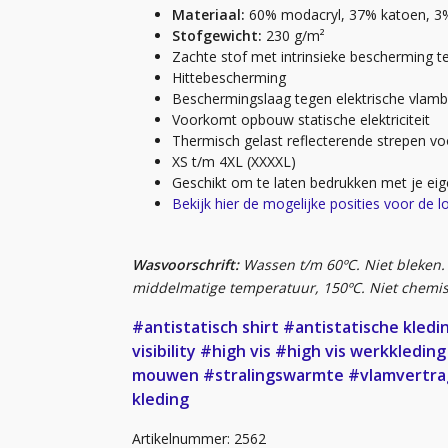
Materiaal:
60% modacryl, 37% katoen, 3
Stofgewicht:
230 g/m²
Zachte stof met intrinsieke bescherming t
Hittebescherming
Beschermingslaag tegen elektrische vlam
Voorkomt opbouw statische elektriciteit
Thermisch gelast reflecterende strepen vo
XS t/m 4XL (XXXXL)
Geschikt om te laten bedrukken met je eig
Bekijk hier de mogelijke posities voor de l
Wasvoorschrift:
Wassen t/m 60ºC. Niet bleken.
middelmatige temperatuur, 150ºC. Niet chemis
#antistatisch shirt
#antistatische kledi
visibility
#high vis
#high vis werkkleding
mouwen
#stralingswarmte
#vlamvertra
kleding
Artikelnummer: 2562