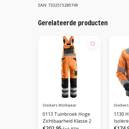
EAN: 7332515280749
Gerelateerde producten
Snickers Workwear
Snicker
0113 Tuinbroek Hoge
1130 H
Zichtbaarheid Klasse 2
Isolere
€202,95
€174,
Excl. BTW