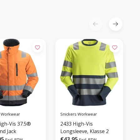
s Workwear
Snickers Workwear
S
igh-Vis 37.5®
2433 High-Vis
nd Jack
Longsleeve, Klasse 2
L
95
€43,95
Excl. BTW
Excl. BTW