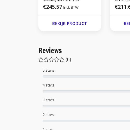
€245,57
€211,
Incl. BTW
BEKIJK PRODUCT
BE
Reviews
(0)
5 stars
4 stars
3 stars
2 stars
1 star