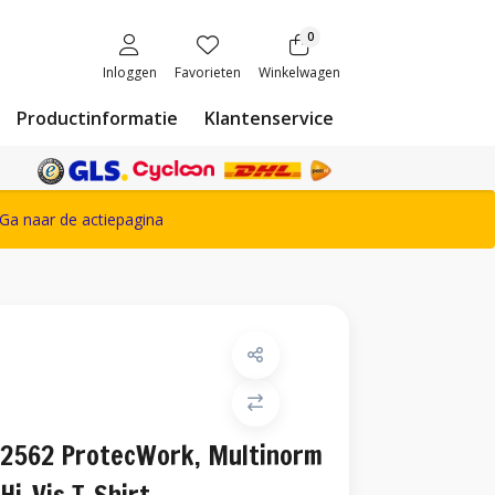
0
Inloggen
Favorieten
Winkelwagen
Productinformatie
Klantenservice
ete Snickers Workwear assortiment
Ga naar de actiepagina
2562 ProtecWork, Multinorm