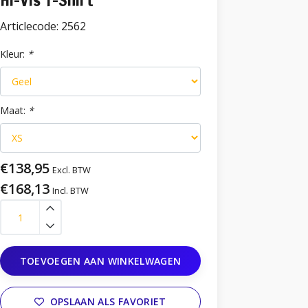
Hi-Vis T-Shirt
Articlecode:
2562
Kleur:
*
Maat:
*
€138,95
Excl. BTW
€168,13
Incl. BTW
TOEVOEGEN AAN WINKELWAGEN
OPSLAAN ALS FAVORIET