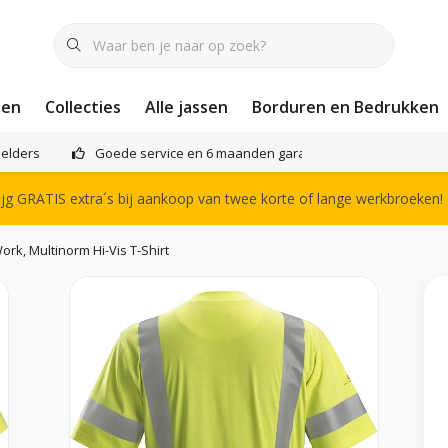
nen
Collecties
Alle jassen
Borduren en Bedrukken
elders
Goede service en 6 maanden garantie
Het compl
g GRATIS extra´s bij aankoop van twee korte of lange werkbroeken!
rk, Multinorm Hi-Vis T-Shirt