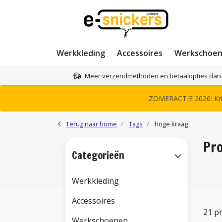
Werkkleding
Accessoires
Werkschoe
Meer verzendmethoden en betaalopties dan 
ZOMERACTIE 2026: Krij
Terug naar home
Tags
hoge kraag
Pr
Categorieën
Werkkleding
Accessoires
21 p
Werkschoenen