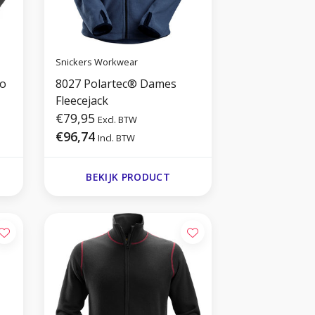
Snickers Workwear
ro
8027 Polartec® Dames
Fleecejack
€79,95
Excl. BTW
€96,74
Incl. BTW
BEKIJK PRODUCT