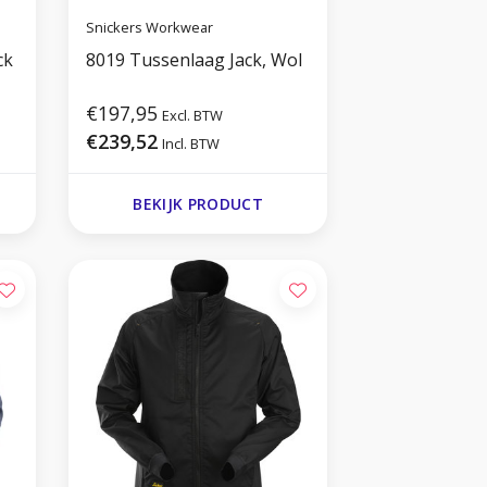
Snickers Workwear
ck
8019 Tussenlaag Jack, Wol
€197,95
Excl. BTW
€239,52
Incl. BTW
BEKIJK PRODUCT