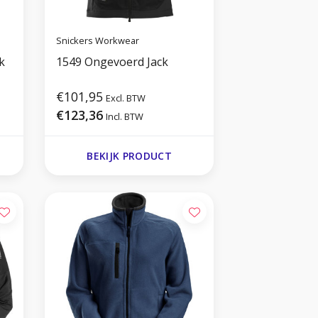
Snickers Workwear
k
1549 Ongevoerd Jack
€101,95
Excl. BTW
€123,36
Incl. BTW
BEKIJK PRODUCT