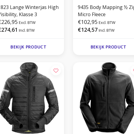
1823 Lange Winterjas High
9435 Body Mapping ½ Zi
isibility, Klasse 3
Micro Fleece
€226,95
€102,95
Excl. BTW
Excl. BTW
€274,61
€124,57
Incl. BTW
Incl. BTW
BEKIJK PRODUCT
BEKIJK PRODUCT