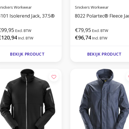
nickers Workwear
Snickers Workwear
8101 Isolerend Jack, 37.5®
8022 Polartec® Fleece Ja
€99,95
€79,95
Excl. BTW
Excl. BTW
€120,94
€96,74
Incl. BTW
Incl. BTW
BEKIJK PRODUCT
BEKIJK PRODUCT