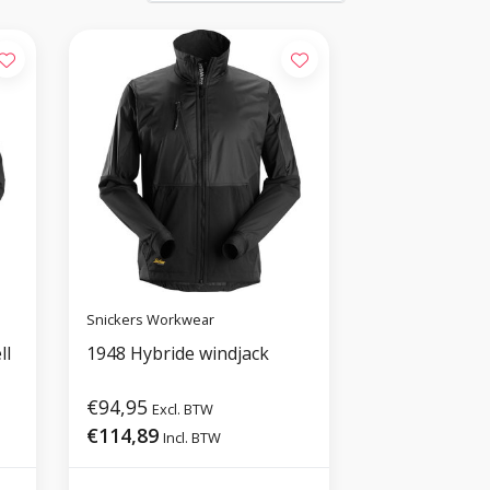
Snickers Workwear
ll
1948 Hybride windjack
€94,95
Excl. BTW
€114,89
Incl. BTW