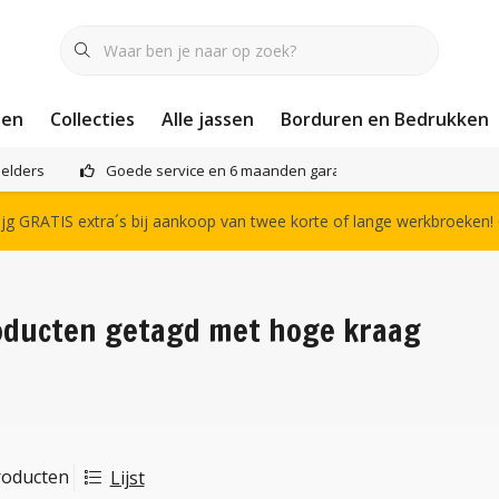
nen
Collecties
Alle jassen
Borduren en Bedrukken
elders
Goede service en 6 maanden garantie
Het compl
g GRATIS extra´s bij aankoop van twee korte of lange werkbroeken!
oducten getagd met hoge kraag
roducten
Lijst