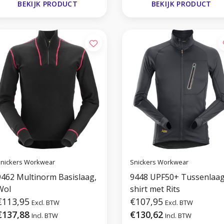
BEKIJK PRODUCT
BEKIJK PRODUCT
nickers Workwear
Snickers Workwear
9462 Multinorm Basislaag,
9448 UPF50+ Tussenlaa
Wol
shirt met Rits
€113,95
€107,95
Excl. BTW
Excl. BTW
€137,88
€130,62
Incl. BTW
Incl. BTW