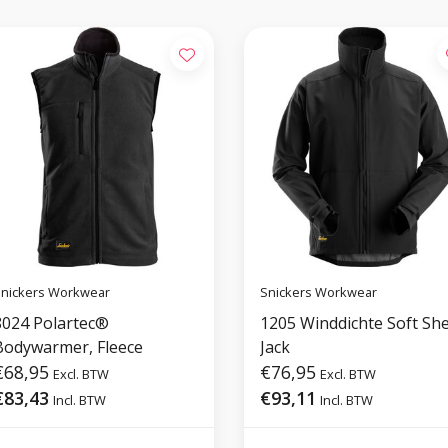
nickers Workwear
Snickers Workwear
8024 Polartec®
1205 Winddichte Soft She
Bodywarmer, Fleece
Jack
€68,95
€76,95
Excl. BTW
Excl. BTW
€83,43
€93,11
Incl. BTW
Incl. BTW