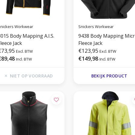
nickers Workwear
Snickers Workwear
8015 Body Mapping A.I.S.
9438 Body Mapping Mic
leece Jack
Fleece Jack
€73,95
€123,95
Excl. BTW
Excl. BTW
€89,48
€149,98
Incl. BTW
Incl. BTW
NIET OP VOORRAAD
BEKIJK PRODUCT