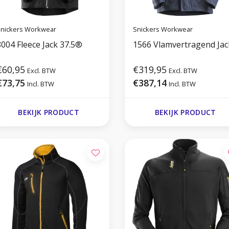
nickers Workwear
Snickers Workwear
8004 Fleece Jack 37.5®
1566 Vlamvertragend Jac
€60,95
€319,95
Excl. BTW
Excl. BTW
€73,75
€387,14
Incl. BTW
Incl. BTW
BEKIJK PRODUCT
BEKIJK PRODUCT