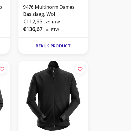
p
9476 Multinorm Dames
Basislaag, Wol
€112,95
Excl. BTW
€136,67
Incl. BTW
BEKIJK PRODUCT