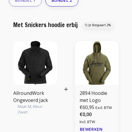
BUNDEL 1
BUNDEL 2
Met Snickers hoodie erbij
Je Bespaart 2%
AllroundWork
2894 Hoodie
Ongevoerd Jack
met Logo
Maat: M, Kleur:
€60,95
Excl. BTW
Zwart
€0,00
Incl. BTW
BEWERKEN