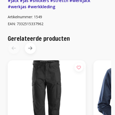
#jack
#jas
#snickers
#stretch
#werkjack
#werkjas
#werkkleding
Artikelnummer: 1549
EAN: 7332515337962
Gerelateerde producten