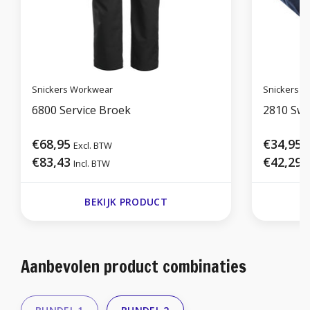
Snickers Workwear
Snickers 
6800 Service Broek
2810 Swe
€68,95
€34,95
Excl. BTW
E
€83,43
€42,29
Incl. BTW
I
BEKIJK PRODUCT
Aanbevolen product combinaties