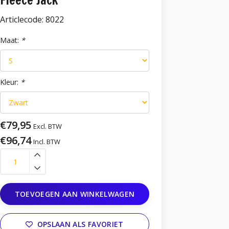
Fleece Jack
Articlecode:
8022
Maat:
*
Kleur:
*
€79,95
Excl. BTW
€96,74
Incl. BTW
TOEVOEGEN AAN WINKELWAGEN
OPSLAAN ALS FAVORIET