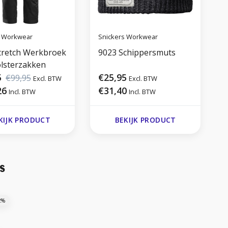
s Workwear
Snickers Workwear
S
tretch Werkbroek
9023 Schippersmuts
9
lsterzakken
5
€25,95
€99,95
Excl. BTW
Excl. BTW
26
€31,40
Incl. BTW
Incl. BTW
KIJK PRODUCT
BEKIJK PRODUCT
s
2%