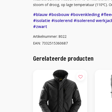
stoom of droog, op lage temperatuur (110ºC). O
#blauw
#bosbouw
#bovenkleding
#flee
#isolatie
#isolerend
#isolerend werkjac
#zwart
Artikelnummer: 8022
EAN: 7332515360687
Gerelateerde producten