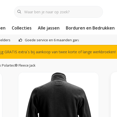
nen
Collecties
Alle jassen
Borduren en Bedrukken
elders
Goede service en 6 maanden garantie
Het compl
g GRATIS extra´s bij aankoop van twee korte of lange werkbroeken!
 Polartec® Fleece Jack