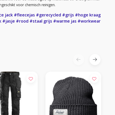
ngeschikt voor chemisch reinigen.
ce jack
#fleecejas
#gerecycled
#grijs
#hoge kraag
k
#jasje
#rood
#staal grijs
#warme jas
#workwear