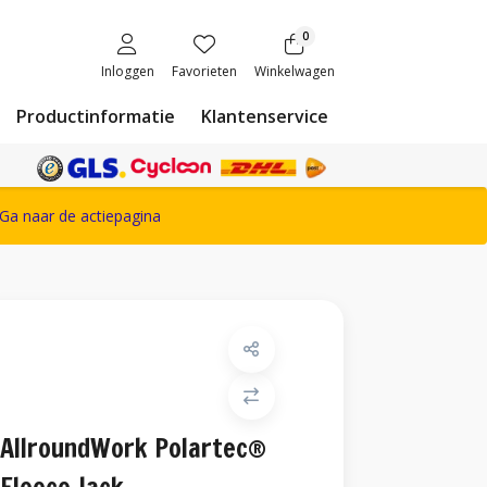
0
Inloggen
Favorieten
Winkelwagen
Productinformatie
Klantenservice
ete Snickers Workwear assortiment
Ga naar de actiepagina
AllroundWork Polartec®