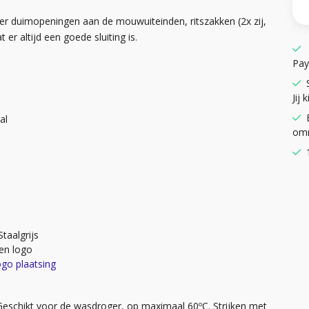
over duimopeningen aan de mouwuiteinden, ritszakken (2x zij,
 er altijd een goede sluiting is.
Pay
Jij k
al
omr
taalgrijs
en logo
ogo plaatsing
Geschikt voor de wasdroger, op maximaal 60ºC. Strijken met