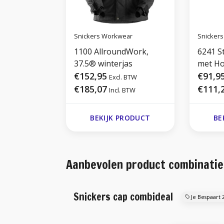
Snickers Workwear
Snicker
1100 AllroundWork,
6241 S
37.5® winterjas
met Ho
€152,95
€91,9
Excl. BTW
€185,07
€111,
Incl. BTW
BEKIJK PRODUCT
BE
Aanbevolen product combinatie
Snickers cap combideal
Je Bespaart 