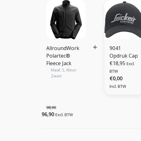
AllroundWork
9041
Polartec®
Opdruk Cap
Fleece Jack
€18,95
Excl.
Maat: S, Kleur:
BTW
Zwart
€0,00
Incl. BTW
98,90
96,90
Excl. BTW