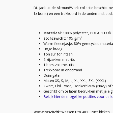
Dit jack uit de AllroundWork-collectie beschikt 
1x borst) en een trekkoord in de onderrand, zodat
Materiaal:
100% polyester, POLARTEC®
Stofgewicht:
195 g/m²
Warm fleecejasje, 80% gerecycled materia
Hoge kraag
Ton sur ton ritsen
2 zijzakken met rits
1 borstzak met rits
Trekkoord in onderrand
Duimgaten
Maten XS, S, M, L, XL, XXL, 3XL (XXXL)
Zwart, Chili Rood, Donkerblauw (Navy) of S
Geschikt om te laten bedrukken met je eig
Bekijk hier de mogelijke posities voor de l
Wasvoorschrift:
Wassen t/m 40ºC. Niet bleken. 