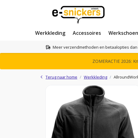
Werkkleding
Accessoires
Werkschoe
Meer verzendmethoden en betaalopties dan 
ZOMERACTIE 2026: Krij
Terug naar home
Werkkleding
AllroundWork