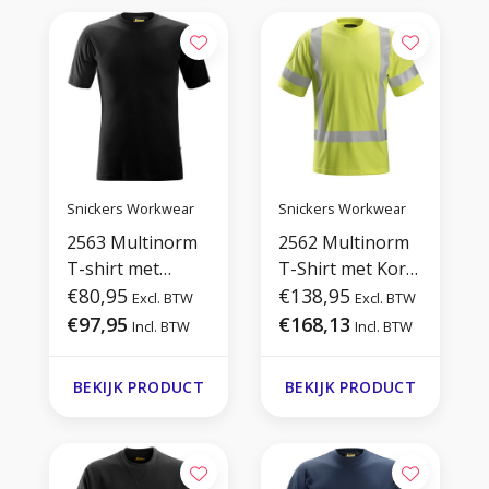
Snickers Workwear
Snickers Workwear
2563 Multinorm
2562 Multinorm
T-shirt met
T-Shirt met Korte
Crewneck
€80,95
Mouwen
€138,95
Excl. BTW
Excl. BTW
€97,95
€168,13
Incl. BTW
Incl. BTW
BEKIJK PRODUCT
BEKIJK PRODUCT