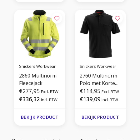
Snickers Workwear
Snickers Workwear
2860 Multinorm
2760 Multinorm
Fleecejack
Polo met Korte
€277,95
Mouwen
€114,95
Excl. BTW
Excl. BTW
€336,32
€139,09
Incl. BTW
Incl. BTW
BEKIJK PRODUCT
BEKIJK PRODUCT