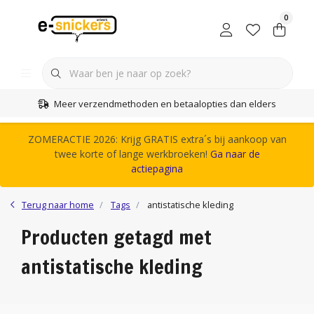
0
Meer verzendmethoden en betaalopties dan elders
ZOMERACTIE 2026: Krijg GRATIS extra´s bij aankoop van
twee korte of lange werkbroeken!
Ga naar de
actiepagina
Terug naar home
Tags
antistatische kleding
Producten getagd met
antistatische kleding