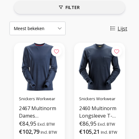
FILTER
Lijst
Snickers Workwear
Snickers Workwear
2467 Multinorm
2460 Multinorm
Dames
Longsleeve T-
Longsleeve T-
€84,95
Shirt
€86,95
Excl. BTW
Excl. BTW
shirt
€102,79
€105,21
Incl. BTW
Incl. BTW