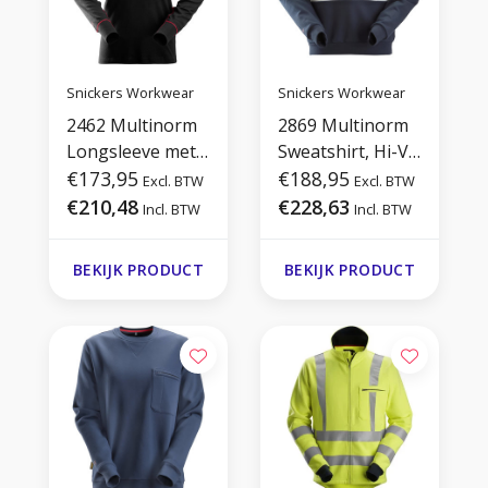
Snickers Workwear
Snickers Workwear
2462 Multinorm
2869 Multinorm
Longsleeve met
Sweatshirt, Hi-Vis
Turtleneck
€173,95
1
€188,95
Excl. BTW
Excl. BTW
€210,48
€228,63
Incl. BTW
Incl. BTW
BEKIJK PRODUCT
BEKIJK PRODUCT