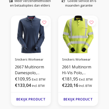
Meer verzendmethoden
Goede service en 6
en betaalopties dan elders
maanden garantie
Snickers Workwear
Snickers Workwear
2667 Multinorm
2661 Multinorm
Damespolo,
Hi-Vis Polo,
Lange Mouwen
€109,95
Lange Mouwen
€181,95
Excl. BTW
Excl. BTW
€133,04
€220,16
Incl. BTW
Incl. BTW
BEKIJK PRODUCT
BEKIJK PRODUCT