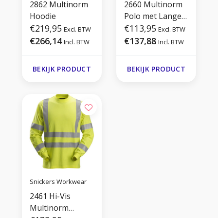
2862 Multinorm
2660 Multinorm
Hoodie
Polo met Lange
€219,95
Mouwen
€113,95
Excl. BTW
Excl. BTW
€266,14
€137,88
Incl. BTW
Incl. BTW
BEKIJK PRODUCT
BEKIJK PRODUCT
Snickers Workwear
2461 Hi-Vis
Multinorm