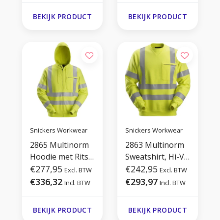
BEKIJK PRODUCT
BEKIJK PRODUCT
Snickers Workwear
Snickers Workwear
2865 Multinorm
2863 Multinorm
Hoodie met Rits,
Sweatshirt, Hi-Vis
Hi-Vis
€277,95
3
€242,95
Excl. BTW
Excl. BTW
€336,32
€293,97
Incl. BTW
Incl. BTW
BEKIJK PRODUCT
BEKIJK PRODUCT