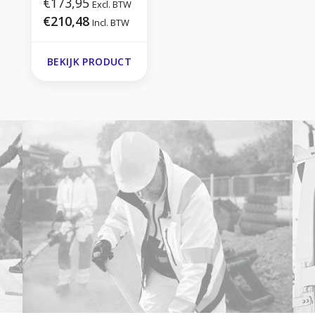
Longsleeve T-
€173,95
Excl. BTW
shirt
€210,48
Incl. BTW
BEKIJK PRODUCT