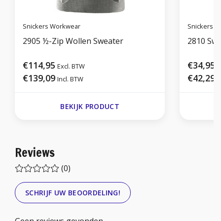
Snickers Workwear
Snickers 
2905 ½-Zip Wollen Sweater
2810 Swe
€114,95
€34,95
Excl. BTW
E
€139,09
€42,29
Incl. BTW
I
BEKIJK PRODUCT
Reviews
(0)
SCHRIJF UW BEOORDELING!