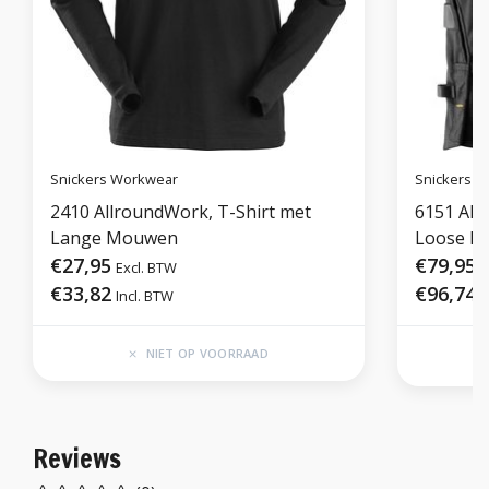
Snickers Workwear
Snickers 
2410 AllroundWork, T-Shirt met
6151 All
Lange Mouwen
Loose Fi
€27,95
€79,95
Excl. BTW
E
€33,82
€96,74
Incl. BTW
I
NIET OP VOORRAAD
Reviews