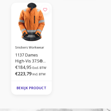
Snickers Workwear
1137 Dames
High-Vis 37.5®
Isolerend Jack
€184,95
Excl. BTW
€223,79
Incl. BTW
BEKIJK PRODUCT