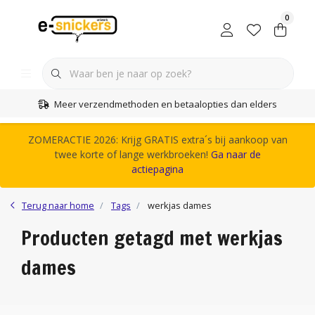
0
Meer verzendmethoden en betaalopties dan elders
ZOMERACTIE 2026: Krijg GRATIS extra´s bij aankoop van
twee korte of lange werkbroeken!
Ga naar de
actiepagina
Terug naar home
Tags
werkjas dames
Producten getagd met werkjas
dames