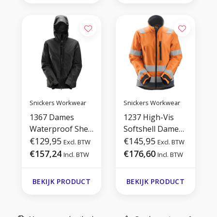
Snickers Workwear
Snickers Workwear
1367 Dames
1237 High-Vis
Waterproof Shell
Softshell Dames
Jack
€129,95
Jack
€145,95
Excl. BTW
Excl. BTW
€157,24
€176,60
Incl. BTW
Incl. BTW
BEKIJK PRODUCT
BEKIJK PRODUCT