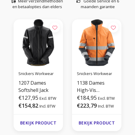
Meer verzendmethoden
Goede service en 6
en betaalopties dan elders
maanden garantie
Snickers Workwear
Snickers Workwear
1207 Dames
1138 Dames
Softshell Jack
High-Vis
€127,95
Isolerend Jack
€184,95
Excl. BTW
Excl. BTW
€154,82
€223,79
Incl. BTW
Incl. BTW
BEKIJK PRODUCT
BEKIJK PRODUCT