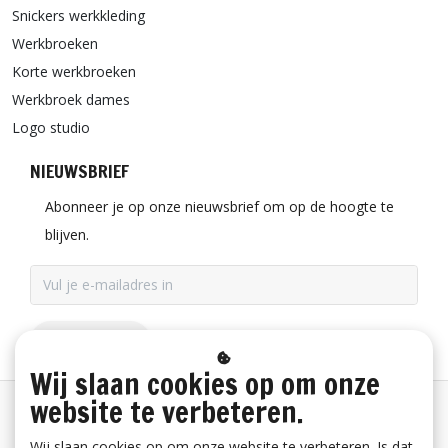
Snickers werkkleding
Werkbroeken
Korte werkbroeken
Werkbroek dames
Logo studio
NIEUWSBRIEF
Abonneer je op onze nieuwsbrief om op de hoogte te
blijven.
ABONNEER
Wij slaan cookies op om onze
website te verbeteren.
Betaalinformatie
Wij slaan cookies op om onze website te verbeteren. Is dat