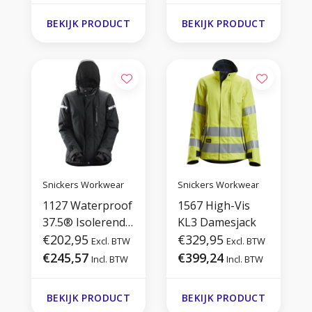
BEKIJK PRODUCT
BEKIJK PRODUCT
Snickers Workwear
Snickers Workwear
1127 Waterproof
1567 High-Vis
37.5® Isolerend
KL3 Damesjack
Damesjack
€202,95
€329,95
Excl. BTW
Excl. BTW
€245,57
€399,24
Incl. BTW
Incl. BTW
BEKIJK PRODUCT
BEKIJK PRODUCT