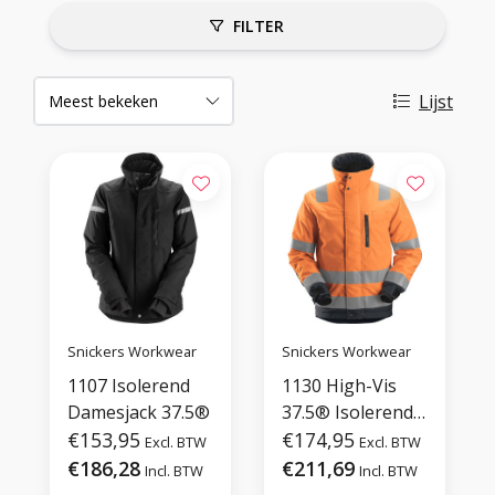
FILTER
Lijst
Snickers Workwear
Snickers Workwear
1107 Isolerend
1130 High-Vis
Damesjack 37.5®
37.5® Isolerend
€153,95
Jack
€174,95
Excl. BTW
Excl. BTW
€186,28
€211,69
Incl. BTW
Incl. BTW