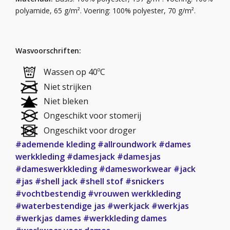
polyamide, 65 g/m². Voering: 100% polyester, 70 g/m².
Wasvoorschriften:
Wassen op 40ºC
Niet strijken
Niet bleken
Ongeschikt voor stomerij
Ongeschikt voor droger
#ademende kleding
#allroundwork
#dames
werkkleding
#damesjack
#damesjas
#dameswerkkleding
#damesworkwear
#jack
#jas
#shell jack
#shell stof
#snickers
#vochtbestendig
#vrouwen werkkleding
#waterbestendige jas
#werkjack
#werkjas
#werkjas dames
#werkkleding dames