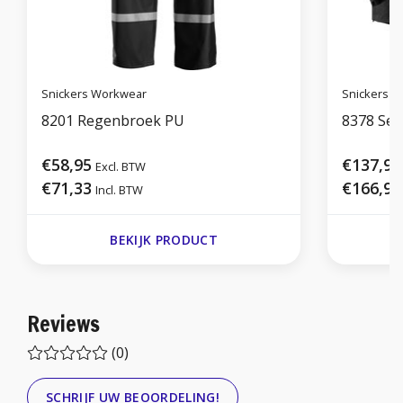
Snickers Workwear
Snickers 
8201 Regenbroek PU
8378 Set
€58,95
€137,95
Excl. BTW
€71,33
€166,92
Incl. BTW
BEKIJK PRODUCT
Reviews
(0)
SCHRIJF UW BEOORDELING!