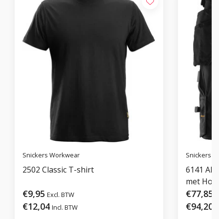
Snickers Workwear
Snickers 
2502 Classic T-shirt
6141 All
met Hols
€9,95
€77,85
Excl. BTW
€12,04
€94,20
Incl. BTW
I