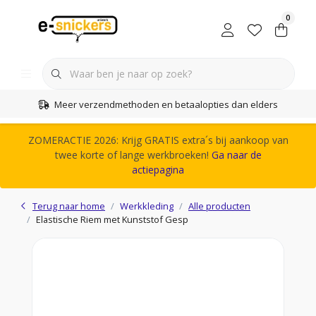
0
Meer verzendmethoden en betaalopties dan elders
ZOMERACTIE 2026: Krijg GRATIS extra´s bij aankoop van
twee korte of lange werkbroeken!
Ga naar de
actiepagina
Terug naar home
Werkkleding
Alle producten
Elastische Riem met Kunststof Gesp