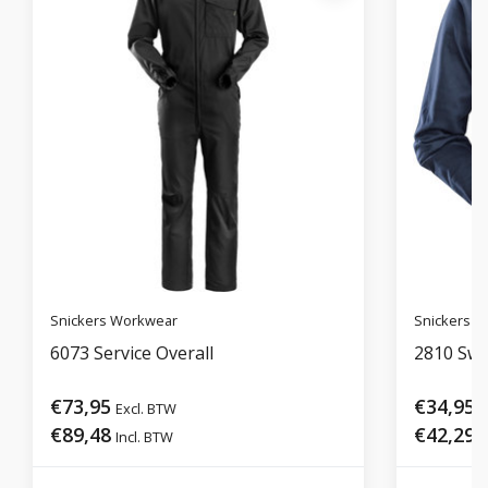
Snickers Workwear
Snickers 
6073 Service Overall
2810 Swe
€73,95
€34,95
Excl. BTW
E
€89,48
€42,29
Incl. BTW
I