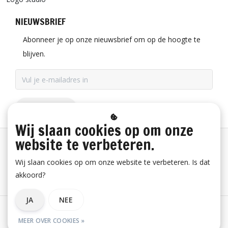
NIEUWSBRIEF
Abonneer je op onze nieuwsbrief om op de hoogte te
blijven.
ABONNEER
Wij slaan cookies op om onze
website te verbeteren.
Betaalinformatie
Wij slaan cookies op om onze website te verbeteren. Is dat
akkoord?
Bestelling herroepen
JA
NEE
Algemene voorwaarden
Privacy verklaring
Disclaimer
MEER OVER COOKIES »