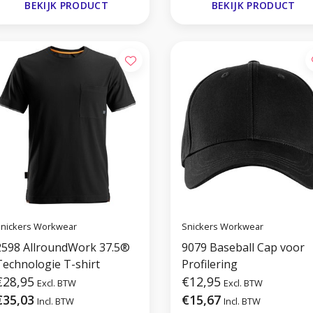
BEKIJK PRODUCT
BEKIJK PRODUCT
nickers Workwear
Snickers Workwear
2598 AllroundWork 37.5®
9079 Baseball Cap voor
Technologie T-shirt
Profilering
€28,95
€12,95
Excl. BTW
Excl. BTW
€35,03
€15,67
Incl. BTW
Incl. BTW