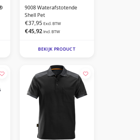
5®
9008 Waterafstotende
Shell Pet
€37,95
Excl. BTW
€45,92
Incl. BTW
BEKIJK PRODUCT