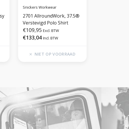
Snickers Workwear
sy
2701 AllroundWork, 37.5®
Verstevigd Polo Shirt
€109,95
Excl. BTW
€133,04
Incl. BTW
NIET OP VOORRAAD