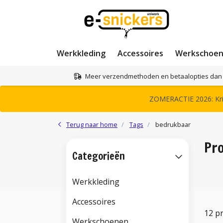
Werkkleding
Accessoires
Werkschoe
Meer verzendmethoden en betaalopties dan 
ZOMERACTIE 2026: Krij
Terug naar home
Tags
bedrukbaar
Pr
Categorieën
Werkkleding
Accessoires
12 p
Werkschoenen