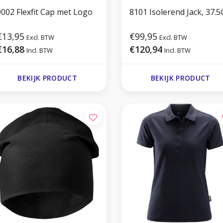
9002 Flexfit Cap met Logo
8101 Isolerend Jack, 37.
€13,95
€99,95
Excl. BTW
Excl. BTW
€16,88
€120,94
Incl. BTW
Incl. BTW
BEKIJK PRODUCT
BEKIJK PRODUCT