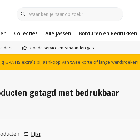
nen
Collecties
Alle jassen
Borduren en Bedrukken
elders
Goede service en 6 maanden garantie
Het compl
g GRATIS extra´s bij aankoop van twee korte of lange werkbroeken!
oducten getagd met bedrukbaar
roducten
Lijst