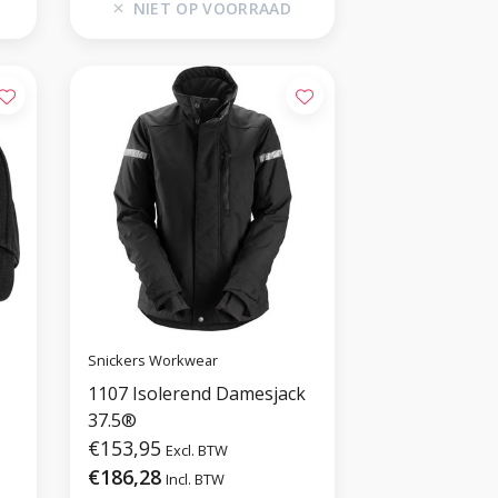
NIET OP VOORRAAD
Snickers Workwear
1107 Isolerend Damesjack
37.5®
€153,95
Excl. BTW
€186,28
Incl. BTW