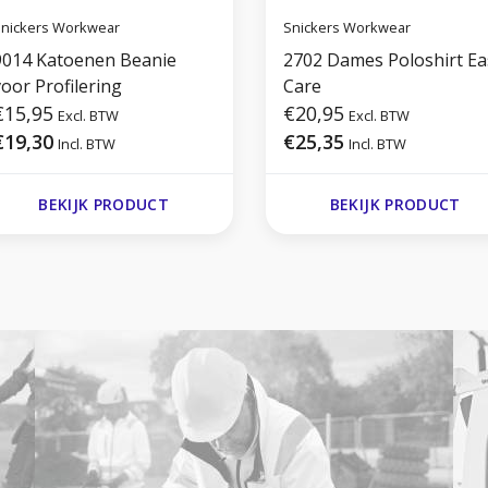
nickers Workwear
Snickers Workwear
9014 Katoenen Beanie
2702 Dames Poloshirt Ea
oor Profilering
Care
€15,95
€20,95
Excl. BTW
Excl. BTW
€19,30
€25,35
Incl. BTW
Incl. BTW
BEKIJK PRODUCT
BEKIJK PRODUCT