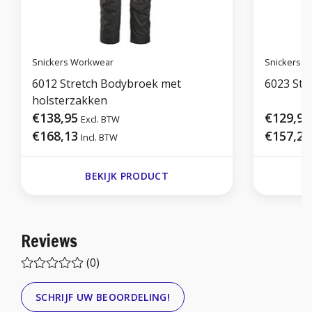
Snickers Workwear
Snickers 
6012 Stretch Bodybroek met
6023 Str
holsterzakken
€138,95
€129,95
Excl. BTW
€168,13
€157,24
Incl. BTW
BEKIJK PRODUCT
Reviews
(0)
SCHRIJF UW BEOORDELING!