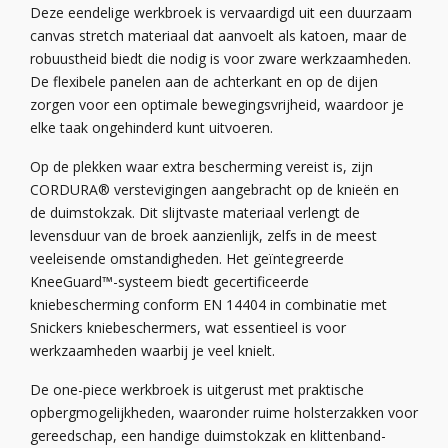
Deze eendelige werkbroek is vervaardigd uit een duurzaam
canvas stretch materiaal dat aanvoelt als katoen, maar de
robuustheid biedt die nodig is voor zware werkzaamheden.
De flexibele panelen aan de achterkant en op de dijen
zorgen voor een optimale bewegingsvrijheid, waardoor je
elke taak ongehinderd kunt uitvoeren.
Op de plekken waar extra bescherming vereist is, zijn
CORDURA® verstevigingen aangebracht op de knieën en
de duimstokzak. Dit slijtvaste materiaal verlengt de
levensduur van de broek aanzienlijk, zelfs in de meest
veeleisende omstandigheden. Het geïntegreerde
KneeGuard™-systeem biedt gecertificeerde
kniebescherming conform EN 14404 in combinatie met
Snickers kniebeschermers, wat essentieel is voor
werkzaamheden waarbij je veel knielt.
De one-piece werkbroek is uitgerust met praktische
opbergmogelijkheden, waaronder ruime holsterzakken voor
gereedschap, een handige duimstokzak en klittenband-