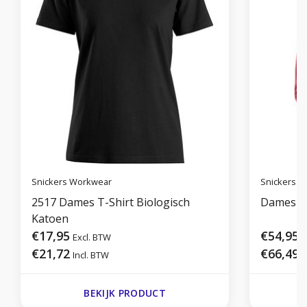
Snickers Workwear
Snickers 
2517 Dames T-Shirt Biologisch
Dames Ho
Katoen
€17,95
€54,95
Excl. BTW
E
€21,72
€66,49
Incl. BTW
I
BEKIJK PRODUCT