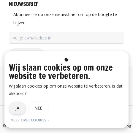
NIEUWSBRIEF
Abonneer je op onze nieuwsbrief om op de hoogte te
blijven.
ABONNEER
Wij slaan cookies op om onze
website te verbeteren.
Betaalinformatie
Wij slaan cookies op om onze website te verbeteren. Is dat
akkoord?
Bestelling herroepen
JA
NEE
Algemene voorwaarden
Privacy verklaring
Disclaimer
MEER OVER COOKIES »
© Copyright 2026 E-Snickers.nl - onderdeel van Uniwork Beroepskleding