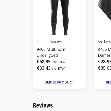
Snickers Workwear
Snicker
9460 Multinorm
9466 M
Ondergoed
Damess
€68,95
€28,9
Excl. BTW
€83,43
€35,0
Incl. BTW
BEKIJK PRODUCT
BE
Reviews