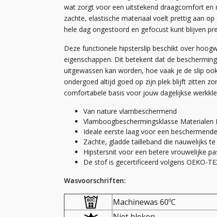
wat zorgt voor een uitstekend draagcomfort en 
zachte, elastische materiaal voelt prettig aan op
hele dag ongestoord en gefocust kunt blijven pre
Deze functionele hipsterslip beschikt over hoog
eigenschappen. Dit betekent dat de bescherming i
uitgewassen kan worden, hoe vaak je de slip ook r
ondergoed altijd goed op zijn plek blijft zitten zo
comfortabele basis voor jouw dagelijkse werkkledi
Van nature vlambeschermend
Vlamboogbeschermingsklasse Materialen K
Ideale eerste laag voor een beschermende 
Zachte, gladde tailleband die nauwelijks te
Hipstersnit voor een betere vrouwelijke 
De stof is gecertificeerd volgens OEKO-T
Wasvoorschriften:
Machinewas 60ºC
Niet bleken