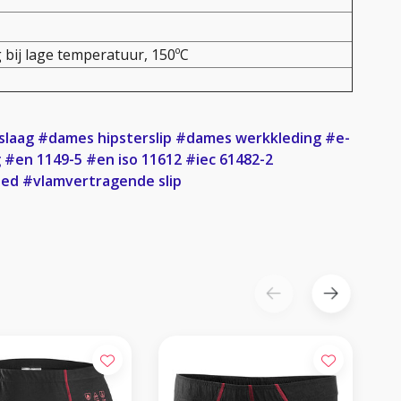
 bij lage temperatuur, 150ºC
slaag
#dames hipsterslip
#dames werkkleding
#e-
g
#en 1149-5
#en iso 11612
#iec 61482-2
oed
#vlamvertragende slip