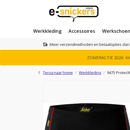
Werkkleding
Accessoires
Werkschoe
Meer verzendmethoden en betaalopties dan 
ZOMERACTIE 2026: Krij
Terug naar home
Werkkleding
9475 ProtecW