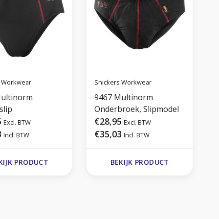
s Workwear
Snickers Workwear
S
ultinorm
9467 Multinorm
H
lip
Onderbroek, Slipmodel
5
€28,95
Excl. BTW
Excl. BTW
3
€35,03
Incl. BTW
Incl. BTW
KIJK PRODUCT
BEKIJK PRODUCT