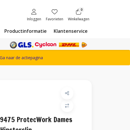
0
Inloggen
Favorieten
Winkelwagen
Productinformatie
Klantenservice
ete Snickers Workwear assortiment
Ga naar de actiepagina
9475 ProtecWork Dames