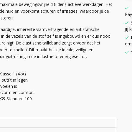
maximale bewegingsvrijheid tijdens actieve werkdagen. Het
 de huid en voorkomt schuren of irritaties, waardoor je de
Pay
steren.
Jij k
waardige, inherente vlamvertragende en antistatische
n de vezels van de stof zelf is ingebouwd en er dus nooit
einigt. De elastische tailleband zorgt ervoor dat het
omr
nder te knellen. Dit maakt het de ideale, veilige en
nguitrusting in de industrie of energiesector.
lasse 1 (4kA)
outfit in lagen
 voelen is
pasvorm en comfort
EX® Standard 100.