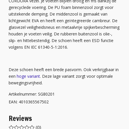
CORDURA vezel. Je voeten blijven droog en fris dankzij de
gerecyclede voering. De PU foam binnenzool zorgt voor
uitstekende demping. De middenzool is gemaakt van
lichtgewicht EVA en heeft een geïntegreerde cambreur. De
glasvezel veiligheidsneus en metaalvrije spijkerbescherming
houden je voeten veilig. De rubberen buitenzool is olie-,
slip- en hittebestendig. De schoen heeft een ESD functie
volgens EN IEC 61340-5-1:2016.
Deze schoen heeft een brede pasvorm. Ook verkrijgbaar in
een
hoge variant
. Deze lage variant zorgt voor optimale
bewegingsvrijheid.
Artikelnummer: SG80201
EAN: 4010365567502
Reviews
(0)