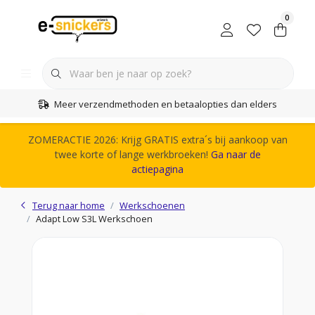
0
Meer verzendmethoden en betaalopties dan elders
ZOMERACTIE 2026: Krijg GRATIS extra´s bij aankoop van
twee korte of lange werkbroeken!
Ga naar de
actiepagina
Terug naar home
Werkschoenen
Adapt Low S3L Werkschoen